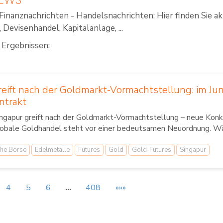
Finanznachrichten - Handelsnachrichten: Hier finden Sie a
Devisenhandel, Kapitalanlage, ...
 Ergebnissen:
reift nach der Goldmarkt-Vormachtstellung: im Ju
ntrakt
ngapur greift nach der Goldmarkt-Vormachtstellung – neue Konk
obale Goldhandel steht vor einer bedeutsamen Neuordnung. Wäh
he Börse
Edelmetalle
Futures
Gold
Gold-Futures
Singapur
4
5
6
…
408
»»»