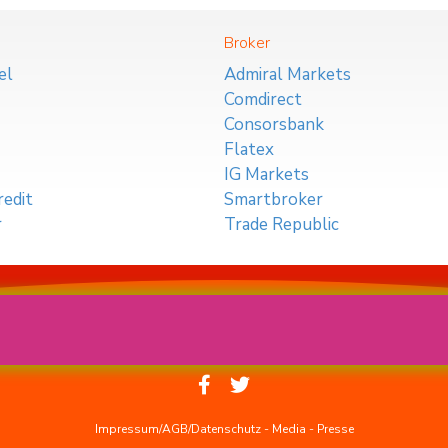
Broker
el
Admiral Markets
Comdirect
Consorsbank
Flatex
IG Markets
edit
Smartbroker
r
Trade Republic
Impressum/AGB/Datenschutz
-
Media
-
Presse