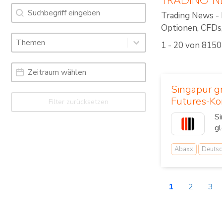
Suche
Search content
Trading News - 
Optionen, CFDs, 
Schlagworte: Trading News & Webinare
Select content
1 - 20 von 8150
Select content
Date Range
Date
Singapur g
Futures-Ko
Filter zurücksetzen
Si
gl
Abaxx
Deutsc
1
2
3