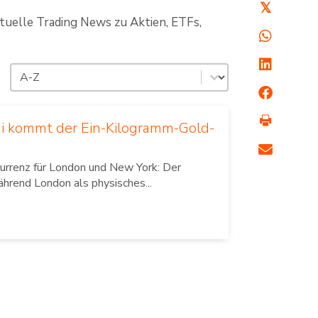
𝕏
ktuelle Trading News zu Aktien, ETFs,
Sortierung
Sort content
ni kommt der Ein-Kilogramm-Gold-
urrenz für London und New York: Der
rend London als physisches...