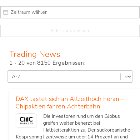
Date Range
Date
Filter zurücksetzen
Trading News
1 - 20 von 8150 Ergebnissen:
Sortierung
Sort content
DAX tastet sich an Allzeithoch heran –
Chipaktien fahren Achterbahn
Die Investoren rund um den Globus
greifen weiter beherzt bei
Halbleiteraktien zu. Der südkoreanische
Kospi springt zeitweise um über 14 Prozent an und