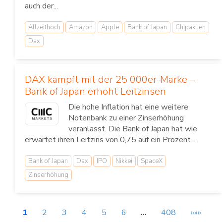
auch der...
Allzeithoch
Amazon
Apple
Bank of Japan
Chipaktien
Dax
DAX kämpft mit der 25 000er-Marke –
Bank of Japan erhöht Leitzinsen
Die hohe Inflation hat eine weitere
Notenbank zu einer Zinserhöhung
veranlasst. Die Bank of Japan hat wie
erwartet ihren Leitzins von 0,75 auf ein Prozent...
Bank of Japan
Dax
IPO
Nikkei
SpaceX
Zinserhöhung
1
2
3
4
5
6
…
408
»»»