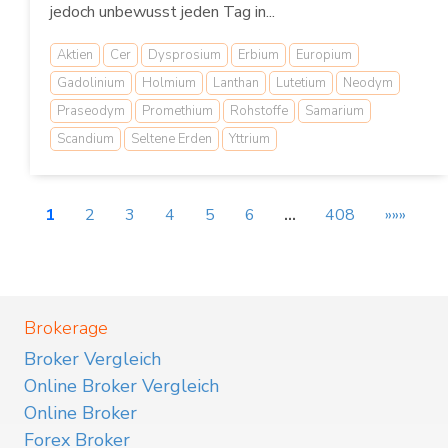
jedoch unbewusst jeden Tag in...
Aktien
Cer
Dysprosium
Erbium
Europium
Gadolinium
Holmium
Lanthan
Lutetium
Neodym
Praseodym
Promethium
Rohstoffe
Samarium
Scandium
Seltene Erden
Yttrium
1
2
3
4
5
6
…
408
»»»
Brokerage
Broker Vergleich
Online Broker Vergleich
Online Broker
Forex Broker