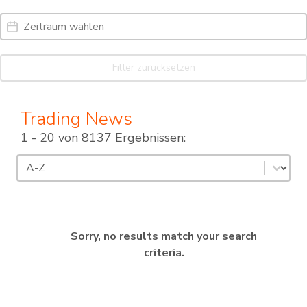
Date Range
Date
Filter zurücksetzen
Trading News
1 - 20 von 8137 Ergebnissen:
Sortierung
Sort content
Sorry, no results match your search
criteria.