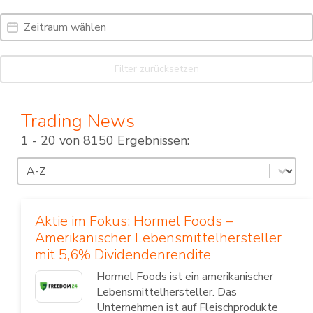
Date Range
Date
Filter zurücksetzen
Trading News
1 - 20 von 8150 Ergebnissen:
Sortierung
Sort content
Aktie im Fokus: Hormel Foods –
Amerikanischer Lebensmittelhersteller
mit 5,6% Dividendenrendite
Hormel Foods ist ein amerikanischer
Lebensmittelhersteller. Das
Unternehmen ist auf Fleischprodukte