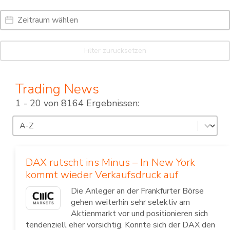
Date Range
Date
Filter zurücksetzen
Trading News
1 - 20 von 8164 Ergebnissen:
Sortierung
Sort content
DAX rutscht ins Minus – In New York
kommt wieder Verkaufsdruck auf
Die Anleger an der Frankfurter Börse
gehen weiterhin sehr selektiv am
Aktienmarkt vor und positionieren sich
tendenziell eher vorsichtig. Konnte sich der DAX den