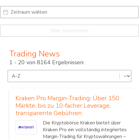
Date Range
Date
Filter zurücksetzen
Trading News
1 - 20 von 8164 Ergebnissen:
Sortierung
Sort content
Kraken Pro Margin-Trading: Über 150
Märkte, bis zu 10-facher Leverage,
transparente Gebühren
Die Kryptobörse Kraken bietet über
Kraken Pro ein vollständig integriertes
Margin-Trading für Kryptowährungen –