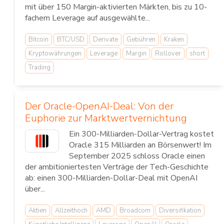
mit über 150 Margin-aktivierten Märkten, bis zu 10-
fachem Leverage auf ausgewählte...
Bitcoin
BTC/USD
Derivate
Gebühren
Kraken
Kryptowährungen
Leverage
Margin
Rollover
short
Trading
Der Oracle-OpenAI-Deal: Von der
Euphorie zur Marktwertvernichtung
Ein 300-Milliarden-Dollar-Vertrag kostet
Oracle 315 Milliarden an Börsenwert! Im
September 2025 schloss Oracle einen
der ambitioniertesten Verträge der Tech-Geschichte
ab: einen 300-Milliarden-Dollar-Deal mit OpenAI
über...
Aktien
Allzeithoch
AMD
Broadcom
Diversifikation