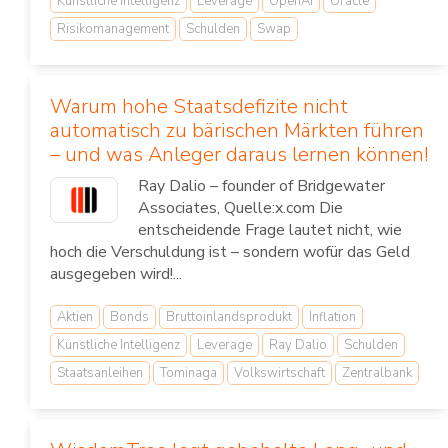
Künstliche Intelligenz
Leverage
OpenAI
Oracle
Risikomanagement
Schulden
Swap
Warum hohe Staatsdefizite nicht
automatisch zu bärischen Märkten führen
– und was Anleger daraus lernen können!
Ray Dalio – founder of Bridgewater
Associates, Quelle:x.com Die
entscheidende Frage lautet nicht, wie
hoch die Verschuldung ist – sondern wofür das Geld
ausgegeben wird!...
Aktien
Bonds
Bruttoinlandsprodukt
Inflation
Künstliche Intelligenz
Leverage
Ray Dalio
Schulden
Staatsanleihen
Tominaga
Volkswirtschaft
Zentralbank