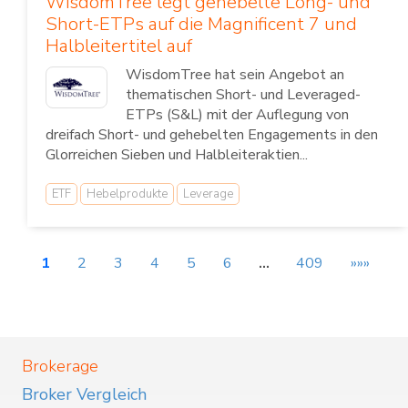
WisdomTree legt gehebelte Long- und
Short-ETPs auf die Magnificent 7 und
Halbleitertitel auf
WisdomTree hat sein Angebot an
thematischen Short- und Leveraged-
ETPs (S&L) mit der Auflegung von
dreifach Short- und gehebelten Engagements in den
Glorreichen Sieben und Halbleiteraktien...
ETF
Hebelprodukte
Leverage
1
2
3
4
5
6
…
409
»»»
Brokerage
Broker Vergleich