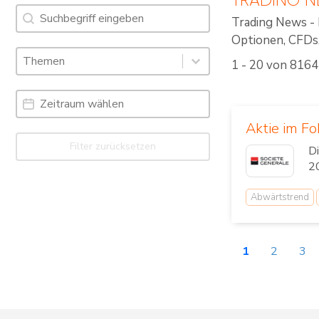
Suche
Search content
Trading News - 
Optionen, CFDs, 
Schlagworte: Trading News & Webinare
Select content
1 - 20 von 8164
Select content
Date Range
Date
Aktie im Fo
Filter zurücksetzen
D
20
Abwärtstrend
1
2
3