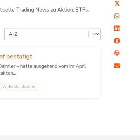
𝕏
ktuelle Trading News zu Aktien, ETFs,
Sortierung
Sort content
ef bestätigt
imler – hatte ausgehend vom im April
akten...
Widerstandszone