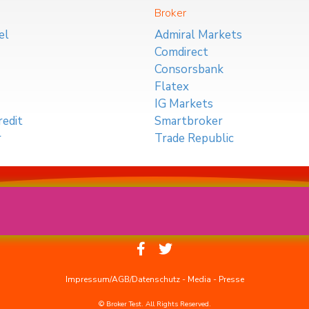
Broker
el
Admiral Markets
Comdirect
Consorsbank
Flatex
IG Markets
edit
Smartbroker
r
Trade Republic
Impressum/AGB/Datenschutz
-
Media
-
Presse
© Broker Test. All Rights Reserved.