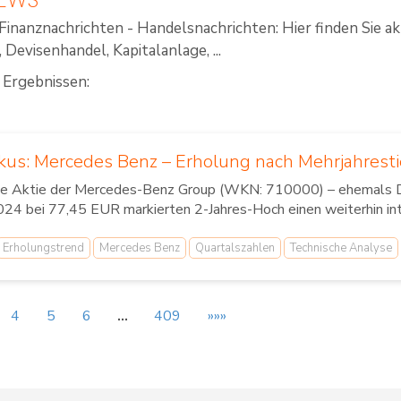
Finanznachrichten - Handelsnachrichten: Hier finden Sie a
Devisenhandel, Kapitalanlage, ...
 Ergebnissen:
kus: Mercedes Benz – Erholung nach Mehrjahresti
ie Aktie der Mercedes-Benz Group (WKN: 710000) – ehemals Da
24 bei 77,45 EUR markierten 2-Jahres-Hoch einen weiterhin int
Erholungstrend
Mercedes Benz
Quartalszahlen
Technische Analyse
4
5
6
…
409
»»»