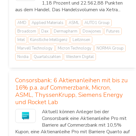
1,18 Prozent und 22.562,88 Punkten
aus dem Handel. Das Handelsvolumen via Xetra...
AMD
Applied Materials
ASML
AUTO1 Group
Broadcom
Dax
Dermapharm
Dowjones
Futures
Intel
Künstliche Intelligenz
Leitzinsen
Marvell Technology
Micron Technology
NORMA Group
Nvidia
Quartalszahlen
Western Digital
Consorsbank: 6 Aktienanleihen mit bis zu
16% p.a. auf Commerzbank, Micron,
ASML, ThyssenKrupp, Siemens Energy
und Rocket Lab
Aktuell können Anleger bei der
Consorsbank eine Aktienanleihe Pro mit
Barriere auf Commerzbank mit 10,5%
Kupon, eine Aktienanleihe Pro mit Barriere Quanto auf