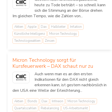
heute zu Tode betrübt – so schnell kann
sich die Stimmung an der Börse drehen.
Im gleichen Tempo, wie die Zahlen von...
Aktien
Apple
Dax
Halbleiter
Inflation
Künstliche Intelligenz
Micron Technology
Technologieaktien
Zinsen
Micron Technology sorgt für
Kursfeuerwerk – DAX schaut nur zu
Auch wenn man es an den ersten
Indikationen für den DAX nicht gleich
erkennen kann, ist gestern nachbörslich in
den USA eine Welle der Erleichterung...
Aktien
Bonds
Dax
Infineon
Micron Technology
Quartalszahlen
Rebalancing
US-Arbeitsmarkt