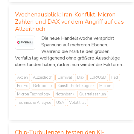
Wochenausblick: Iran-Konflikt, Micron-
Zahlen und DAX vor dem Angriff auf das
Allzeithoch
Die neue Handelswoche verspricht
Spannung auf mehreren Ebenen.
Während die Märkte den großen
Verfallstag weitgehend ohne größere Ausschläge
überstanden haben, rücken nun wieder die Faktoren...
Aktien
Allzeithoch
Carnival
Dax
EUR/USD
Fed
FedEx
Geldpolitik
Künstliche Intelligenz
Micron
Micron Technology
Notenbank
Quartalszahlen
Technische Analyse
USA
Volatilität
Chip-Turbulenzen testen den KI-