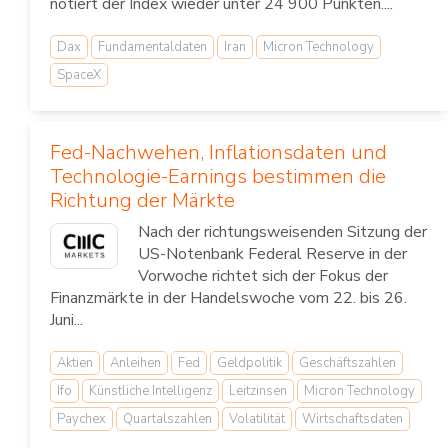
notiert der Index wieder unter 24 900 Punkten....
Dax
Fundamentaldaten
Iran
Micron Technology
SpaceX
Fed-Nachwehen, Inflationsdaten und
Technologie-Earnings bestimmen die
Richtung der Märkte
Nach der richtungsweisenden Sitzung der
US-Notenbank Federal Reserve in der
Vorwoche richtet sich der Fokus der
Finanzmärkte in der Handelswoche vom 22. bis 26.
Juni...
Aktien
Anleihen
Fed
Geldpolitik
Geschäftszahlen
Ifo
Künstliche Intelligenz
Leitzinsen
Micron Technology
Paychex
Quartalszahlen
Volatilität
Wirtschaftsdaten