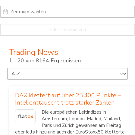
Date Range
Date
Filter zurücksetzen
Trading News
1 - 20 von 8164 Ergebnissen:
Sortierung
Sort content
DAX klettert auf über 25.400 Punkte –
Intel enttäuscht trotz starker Zahlen
Die europäischen Leitindizes in
Amsterdam, London, Madrid, Mailand,
Paris und Zürich gewannen am Freitag
ebenfalls hinzu und auch der EuroStoxx50 kletterte