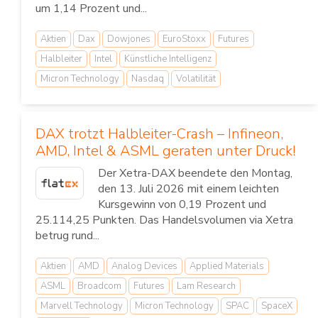
um 1,14 Prozent und...
Aktien
Dax
Dowjones
EuroStoxx
Futures
Halbleiter
Intel
Künstliche Intelligenz
Micron Technology
Nasdaq
Volatilität
DAX trotzt Halbleiter-Crash – Infineon,
AMD, Intel & ASML geraten unter Druck!
Der Xetra-DAX beendete den Montag,
den 13. Juli 2026 mit einem leichten
Kursgewinn von 0,19 Prozent und
25.114,25 Punkten. Das Handelsvolumen via Xetra
betrug rund...
Aktien
AMD
Analog Devices
Applied Materials
ASML
Broadcom
Futures
Lam Research
Marvell Technology
Micron Technology
SPAC
SpaceX