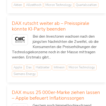
Aktien
Allzeithoch
Micron Technology
Quartalszahlen
DAX rutscht weiter ab – Preisspirale
könnte KI-Party beenden
Bei den Investoren wachsen nach den
jüngsten Nachrichten die Zweifel, ob die
Konsumenten die Preiserhöhungen der
Technologiekonzerne noch in der Masse mittragen
werden. Erstmals gibt...
Apple
Dax
Halbleiter
Infineon
Micron Technology
Siemens Energy
DAX muss 25 000er-Marke ziehen lassen
– Apple befeuert Inflationssorgen
Gestern noch himmelhochjauchzend,