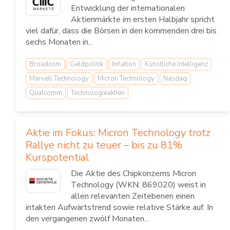
Entwicklung der internationalen
Aktienmärkte im ersten Halbjahr spricht
viel dafür, dass die Börsen in den kommenden drei bis
sechs Monaten in...
Broadcom
Geldpolitik
Inflation
Künstliche Intelligenz
Marvell Technology
Micron Technology
Nasdaq
Qualcomm
Technologieaktien
Aktie im Fokus: Micron Technology trotz
Rallye nicht zu teuer – bis zu 81%
Kurspotential
Die Aktie des Chipkonzerns Micron
Technology (WKN: 869020) weist in
allen relevanten Zeitebenen einen
intakten Aufwärtstrend sowie relative Stärke auf. In
den vergangenen zwölf Monaten...