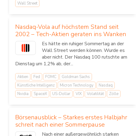
Wall Street
Nasdaq-Vola auf höchstem Stand seit
2002 – Tech-Aktien geraten ins Wanken
Es hätte ein ruhiger Sommertag an der
Wall Street werden können. Wurde es
aber nicht. Der Nasdaq 100 rutschte am
Dienstag um 1,2% ab, der...
Aktien
Fed
FOMC
Goldman Sachs
Künstliche Intelligenz
Micron Technology
Nasdaq
Nvidia
SpaceX
US-Dollar
VIX
Volatilität
Zölle
Börsenausblick – Starkes erstes Halbjahr
schreit nach einer Sommerpause
Nach einer außergewöhnlich starken