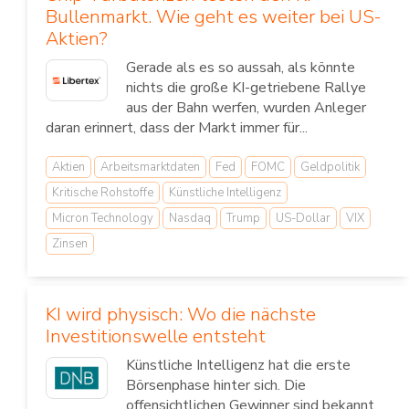
Bullenmarkt. Wie geht es weiter bei US-
Aktien?
Gerade als es so aussah, als könnte
nichts die große KI-getriebene Rallye
aus der Bahn werfen, wurden Anleger
daran erinnert, dass der Markt immer für...
Aktien
Arbeitsmarktdaten
Fed
FOMC
Geldpolitik
Kritische Rohstoffe
Künstliche Intelligenz
Micron Technology
Nasdaq
Trump
US-Dollar
VIX
Zinsen
KI wird physisch: Wo die nächste
Investitionswelle entsteht
Künstliche Intelligenz hat die erste
Börsenphase hinter sich. Die
offensichtlichen Gewinner sind bekannt,