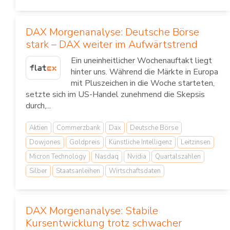
DAX Morgenanalyse: Deutsche Börse
stark – DAX weiter im Aufwärtstrend
Ein uneinheitlicher Wochenauftakt liegt
hinter uns. Während die Märkte in Europa
mit Pluszeichen in die Woche starteten,
setzte sich im US-Handel zunehmend die Skepsis
durch,...
Aktien
Commerzbank
Dax
Deutsche Börse
Dowjones
Goldpreis
Künstliche Intelligenz
Leitzinsen
Micron Technology
Nasdaq
Nvidia
Quartalszahlen
Silber
Staatsanleihen
Wirtschaftsdaten
DAX Morgenanalyse: Stabile
Kursentwicklung trotz schwacher