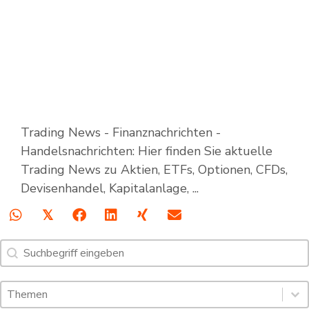
Trading News - Finanznachrichten -
Handelsnachrichten: Hier finden Sie aktuelle
Trading News zu Aktien, ETFs, Optionen, CFDs,
Devisenhandel, Kapitalanlage, ...
𝕏
Suche
Search content
Schlagworte: Trading News & Webinare
Select content
Select content