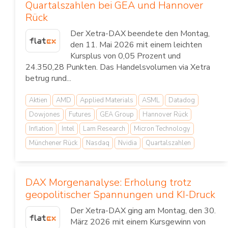
Quartalszahlen bei GEA und Hannover
Rück
Der Xetra-DAX beendete den Montag,
den 11. Mai 2026 mit einem leichten
Kursplus von 0,05 Prozent und
24.350,28 Punkten. Das Handelsvolumen via Xetra
betrug rund...
Aktien
AMD
Applied Materials
ASML
Datadog
Dowjones
Futures
GEA Group
Hannover Rück
Inflation
Intel
Lam Research
Micron Technology
Münchener Rück
Nasdaq
Nvidia
Quartalszahlen
DAX Morgenanalyse: Erholung trotz
geopolitischer Spannungen und KI-Druck
Der Xetra-DAX ging am Montag, den 30.
März 2026 mit einem Kursgewinn von