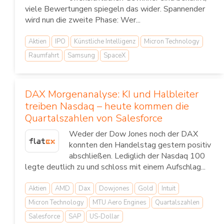
viele Bewertungen spiegeln das wider. Spannender
wird nun die zweite Phase: Wer...
Aktien
IPO
Künstliche Intelligenz
Micron Technology
Raumfahrt
Samsung
SpaceX
DAX Morgenanalyse: KI und Halbleiter
treiben Nasdaq – heute kommen die
Quartalszahlen von Salesforce
Weder der Dow Jones noch der DAX
konnten den Handelstag gestern positiv
abschließen. Lediglich der Nasdaq 100
legte deutlich zu und schloss mit einem Aufschlag...
Aktien
AMD
Dax
Dowjones
Gold
Intuit
Micron Technology
MTU Aero Engines
Quartalszahlen
Salesforce
SAP
US-Dollar