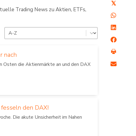
𝕏
ktuelle Trading News zu Aktien, ETFs,
Sortierung
Sort content
r nach
en Osten die Aktienmärkte an und den DAX
 fesseln den DAX!
oche. Die akute Unsicherheit im Nahen