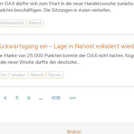
r DAX dürfte sich zum Start in die neue Handelswoche zunächs
nkten beschäftigen. Die Sitzungen in Asien verliefen...
Marktausblick
Nahost
ückwärtsgang ein – Lage in Nahost eskaliert wied
e Marke von 25 000 Punkten konnte der DAX nicht halten, folger
 die neue Woche dürfte der deutsche...
Dax
Inflation
Nahost
Ölpreis
4
5
6
…
408
»»»
Broker