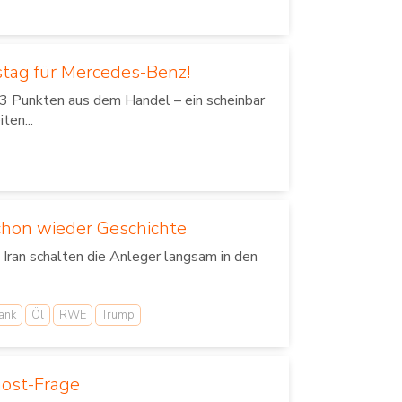
stag für Mercedes-Benz!
3 Punkten aus dem Handel – ein scheinbar
ten...
chon wieder Geschichte
ran schalten die Anleger langsam in den
ank
Öl
RWE
Trump
host-Frage