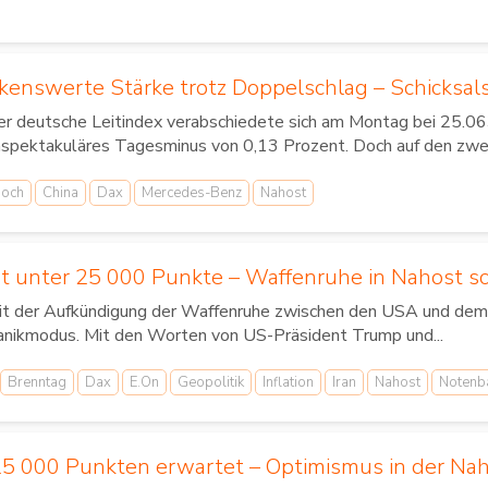
kenswerte Stärke trotz Doppelschlag – Schicksal
r deutsche Leitindex verabschiedete sich am Montag bei 25.06
spektakuläres Tagesminus von 0,13 Prozent. Doch auf den zwei
hoch
China
Dax
Mercedes-Benz
Nahost
t unter 25 000 Punkte – Waffenruhe in Nahost s
t der Aufkündigung der Waffenruhe zwischen den USA und dem I
anikmodus. Mit den Worten von US-Präsident Trump und...
Brenntag
Dax
E.On
Geopolitik
Inflation
Iran
Nahost
Notenb
5 000 Punkten erwartet – Optimismus in der Na