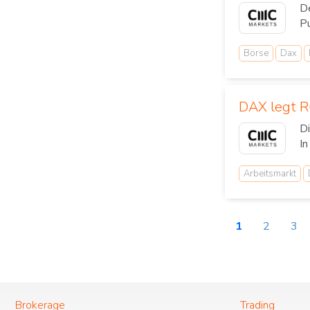
De
Pu
Börse
Dax
DAX legt R
Di
In
Arbeitsmarkt
1
2
3
Brokerage
Trading