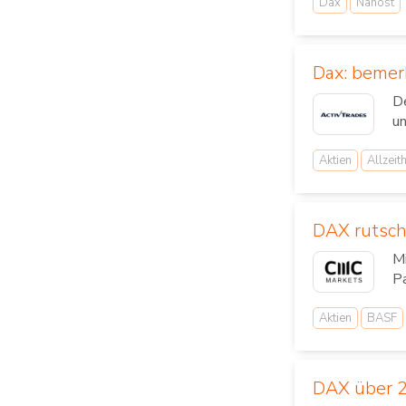
Dax
Nahost
Dax: bemer
De
un
Aktien
Allzeit
DAX rutsch
Mi
P
Aktien
BASF
DAX über 2