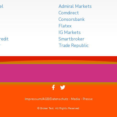
el
Admiral Markets
Comdirect
Consorsbank
Flatex
IG Markets
edit
Smartbroker
r
Trade Republic
Impressum/AGB/Datenschutz
-
Media
-
Presse
© Broker Test. All Rights Reserved.