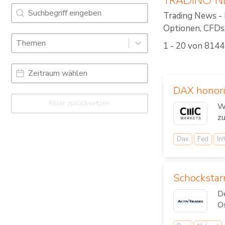
Suche
Search content
Trading News - 
Optionen, CFDs, 
Schlagworte: Trading News & Webinare
Select content
1 - 20 von 8144
Select content
Date Range
Date
DAX honori
Filter zurücksetzen
W
zu
Dax
Fed
Inf
Schockstar
De
Os