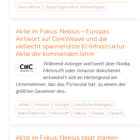
ServiceNow
Space Exploration Technologies
Aktie im Fokus: Nebius – Europas
Antwort auf CoreWeave und die
vielleicht spannendste KI-Infrastruktur-
Aktie der kommenden Jahre
Während Anleger weltweit über Nvidia,
Microsoft oder Amazon diskutieren,
entwickelt sich im Hintergrund ein
Unternehmen, das das Potenzial hat, zu einem der
größten Gewinner des...
Aktien
Amazon
Google
Künstliche Intelligenz
Meta Platforms
Microsoft
Nebius
Nvidia
OpenAI
Aktie im Fokus: Nebius zeigt starken