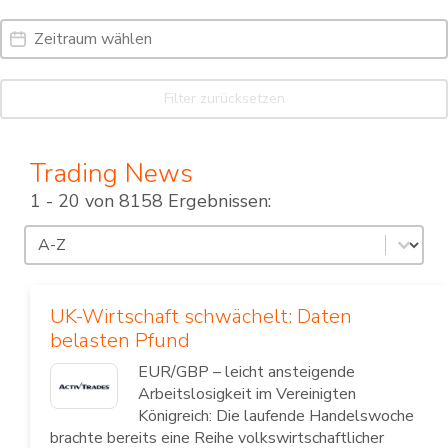
Date Range
Date
Filter zurücksetzen
Trading News
1 - 20 von 8158 Ergebnissen:
Sortierung
Sort content
UK-Wirtschaft schwächelt: Daten
belasten Pfund
EUR/GBP – leicht ansteigende
Arbeitslosigkeit im Vereinigten
Königreich: Die laufende Handelswoche
brachte bereits eine Reihe volkswirtschaftlicher