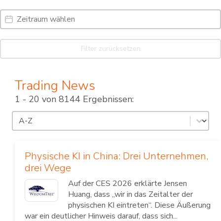
Date Range
Date
Filter zurücksetzen
Trading News
1 - 20 von 8144 Ergebnissen:
Sortierung
Sort content
Physische KI in China: Drei Unternehmen,
drei Wege
Auf der CES 2026 erklärte Jensen
Huang, dass „wir in das Zeitalter der
physischen KI eintreten“. Diese Äußerung
war ein deutlicher Hinweis darauf, dass sich...