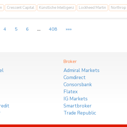
n
Crescent Capital
Künstliche Intelligenz
Lockheed Martin
Northro
4
5
6
…
408
»»»
Broker
el
Admiral Markets
Comdirect
Consorsbank
Flatex
IG Markets
edit
Smartbroker
r
Trade Republic