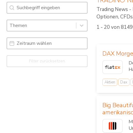
Suche
Search content
Trading News - 
Optionen, CFDs, 
Schlagworte: Trading News & Webinare
Select content
1 - 20 von 8149
Select content
Date Range
Date
DAX Morgen
Filter zurücksetzen
D
Ha
Aktien
Dax
Big Beautif
amerikani
Mi
Um