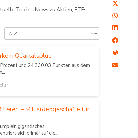
𝕏
ktuelle Trading News zu Aktien, ETFs,
Sortierung
Sort content
rkem Quartalsplus
 Prozent und 24.330,03 Punkten aus dem
...
ollar
itieren – Milliardengeschäfte für
rump ein gigantisches
iert sich primär auf die...