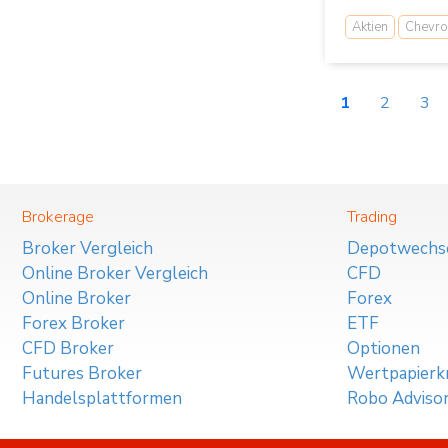
Aktien
Chevro
1
2
3
Brokerage
Trading
Broker Vergleich
Depotwechs
Online Broker Vergleich
CFD
Online Broker
Forex
Forex Broker
ETF
CFD Broker
Optionen
Futures Broker
Wertpapierkr
Handelsplattformen
Robo Adviso