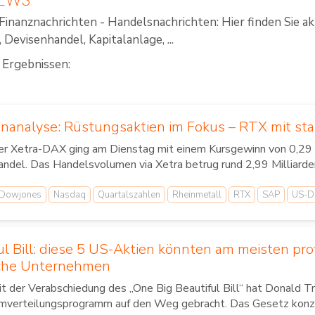
Finanznachrichten - Handelsnachrichten: Hier finden Sie a
Devisenhandel, Kapitalanlage, ...
 Ergebnissen:
analyse: Rüstungsaktien im Fokus – RTX mit sta
er Xetra-DAX ging am Dienstag mit einem Kursgewinn von 0,29
ndel. Das Handelsvolumen via Xetra betrug rund 2,99 Milliarden
Dowjones
Nasdaq
Quartalszahlen
Rheinmetall
RTX
SAP
US-D
ul Bill: diese 5 US-Aktien könnten am meisten prof
sche Unternehmen
t der Verabschiedung des „One Big Beautiful Bill“ hat Donald T
verteilungsprogramm auf den Weg gebracht. Das Gesetz konzentr