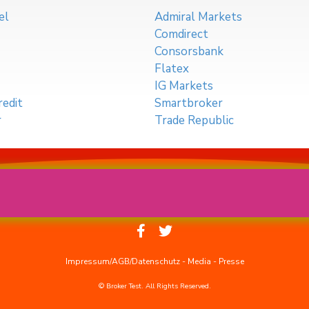
el
Admiral Markets
Comdirect
Consorsbank
Flatex
IG Markets
edit
Smartbroker
r
Trade Republic
Impressum/AGB/Datenschutz
-
Media
-
Presse
© Broker Test. All Rights Reserved.