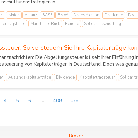
sschüttungsstrategien in...
er
Aktien
Allianz
BASF
BMW
Diversifikation
Dividende
Divid
alertragsteuer
Münchener Rück
Rendite
Solidaritätszuschlag
teuer: So versteuern Sie Ihre Kapitalerträge kor
nanznachrichten: Die Abgeltungssteuer ist seit ihrer Einführung 
steuerung von Kapitalerträgen in Deutschland. Doch was genau 
er
Auslandskapitalerträge
Dividende
Kapitalertragsteuer
Solidarit
4
5
6
…
408
»»»
Broker