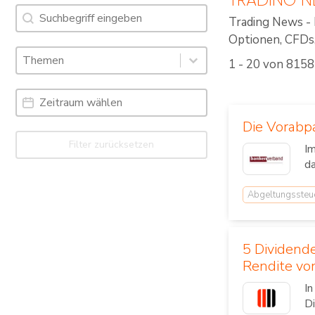
Suche
Search content
Trading News - 
Optionen, CFDs, 
Schlagworte: Trading News & Webinare
Select content
1 - 20 von 8158
Select content
Date Range
Date
Die Vorabpa
Filter zurücksetzen
Im
da
Abgeltungssteu
5 Dividende
Rendite vo
In
D