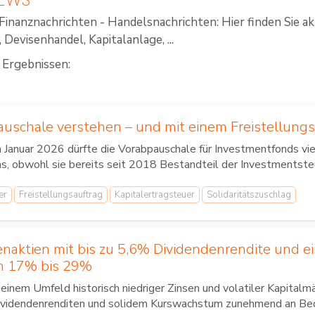
Finanznachrichten - Handelsnachrichten: Hier finden Sie a
Devisenhandel, Kapitalanlage, ...
 Ergebnissen:
uschale verstehen – und mit einem Freistellungsa
 Januar 2026 dürfte die Vorabpauschale für Investmentfonds vi
s, obwohl sie bereits seit 2018 Bestandteil der Investmentsteue
er
Freistellungsauftrag
Kapitalertragsteuer
Solidaritätszuschlag
naktien mit bis zu 5,6% Dividendenrendite und ei
n 17% bis 29%
 einem Umfeld historisch niedriger Zinsen und volatiler Kapital
ividendenrenditen und solidem Kurswachstum zunehmend an Be