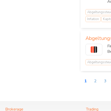
Au
Abgeltungssteu
Inflation
Kapit
Abgeltungss
Fi
Be
Abgeltungssteu
1
2
3
Brokerage
Trading