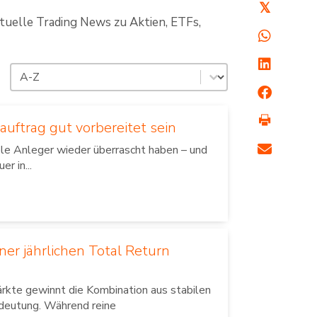
𝕏
ktuelle Trading News zu Aktien, ETFs,
Sortierung
Sort content
uftrag gut vorbereitet sein
ele Anleger wieder überrascht haben – und
r in...
ner jährlichen Total Return
märkte gewinnt die Kombination aus stabilen
deutung. Während reine