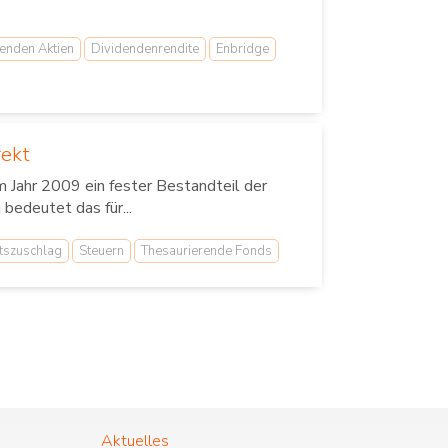
enden Aktien
Dividendenrendite
Enbridge
rekt
im Jahr 2009 ein fester Bestandteil der
bedeutet das für...
ätszuschlag
Steuern
Thesaurierende Fonds
Aktuelles