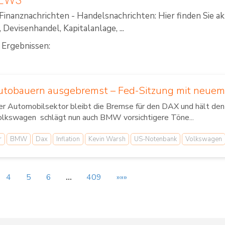
Finanznachrichten - Handelsnachrichten: Hier finden Sie a
Devisenhandel, Kapitalanlage, ...
 Ergebnissen:
tobauern ausgebremst – Fed-Sitzung mit neuem
r Automobilsektor bleibt die Bremse für den DAX und hält den
olkswagen schlägt nun auch BMW vorsichtigere Töne...
r
BMW
Dax
Inflation
Kevin Warsh
US-Notenbank
Volkswagen
4
5
6
…
409
»»»