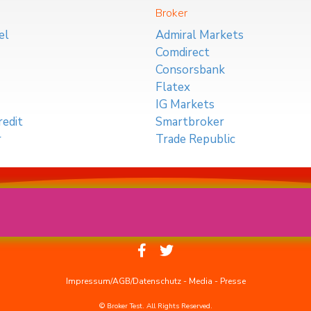
Broker
el
Admiral Markets
Comdirect
Consorsbank
Flatex
IG Markets
edit
Smartbroker
r
Trade Republic
Impressum/AGB/Datenschutz
-
Media
-
Presse
© Broker Test. All Rights Reserved.