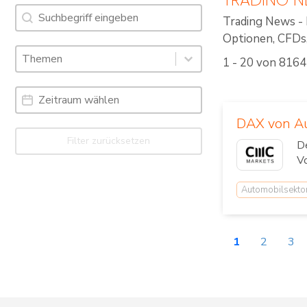
Suche
Search content
Trading News - 
Optionen, CFDs, 
Schlagworte: Trading News & Webinare
Select content
1 - 20 von 8164
Select content
Date Range
Date
DAX von Au
Filter zurücksetzen
De
V
Automobilsekto
1
2
3