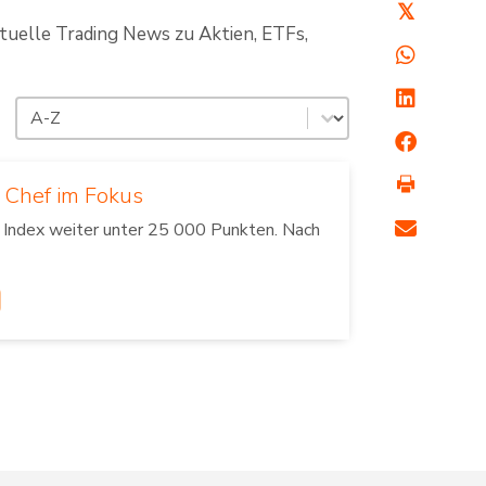
𝕏
ktuelle Trading News zu Aktien, ETFs,
Sortierung
Sort content
 Chef im Fokus
 Index weiter unter 25 000 Punkten. Nach