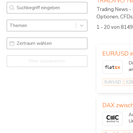
Suche
Search content
Trading News - 
Optionen, CFDs, 
Schlagworte: Trading News & Webinare
Select content
1 - 20 von 8149
Select content
Date Range
Date
EUR/USD im
Filter zurücksetzen
Di
am
EUR/USD
EZ
DAX zwisch
Au
U