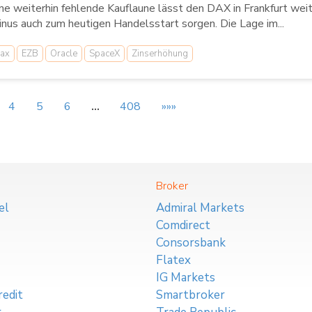
ne weiterhin fehlende Kauflaune lässt den DAX in Frankfurt weite
nus auch zum heutigen Handelsstart sorgen. Die Lage im...
ax
EZB
Oracle
SpaceX
Zinserhöhung
4
5
6
…
408
»»»
Broker
el
Admiral Markets
Comdirect
Consorsbank
Flatex
IG Markets
edit
Smartbroker