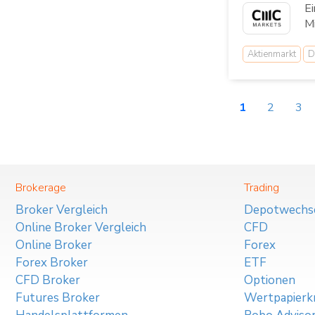
Ei
Mi
Aktienmarkt
D
1
2
3
Brokerage
Trading
Broker Vergleich
Depotwechs
Online Broker Vergleich
CFD
Online Broker
Forex
Forex Broker
ETF
CFD Broker
Optionen
Futures Broker
Wertpapierkr