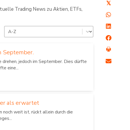
𝕏
ktuelle Trading News zu Aktien, ETFs,
Sortierung
Sort content
m September.
e drehen, jedoch im September. Dies dürfte
te eine...
er als erwartet
ch weit ist, rückt allein durch die
ges...