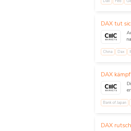
Dax
Fed
Ge
DAX tut si
A
na
China
Dax
DAX kämpft
Di
er
Bank of Japan
DAX rutsch