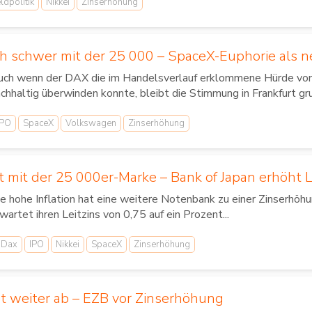
ldpolitik
Nikkei
Zinserhöhung
ch schwer mit der 25 000 – SpaceX-Euphorie als n
uch wenn der DAX die im Handelsverlauf erklommene Hürde von
chhaltig überwinden konnte, bleibt die Stimmung in Frankfurt gru
IPO
SpaceX
Volkswagen
Zinserhöhung
 mit der 25 000er-Marke – Bank of Japan erhöht L
e hohe Inflation hat eine weitere Notenbank zu einer Zinserhöhu
wartet ihren Leitzins von 0,75 auf ein Prozent...
Dax
IPO
Nikkei
SpaceX
Zinserhöhung
t weiter ab – EZB vor Zinserhöhung