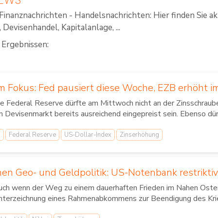
Finanznachrichten - Handelsnachrichten: Hier finden Sie a
Devisenhandel, Kapitalanlage, ...
 Ergebnissen:
 Fokus: Fed pausiert diese Woche, EZB erhöht i
e Federal Reserve dürfte am Mittwoch nicht an der Zinsschraub
 Devisenmarkt bereits ausreichend eingepreist sein. Ebenso dürf
B
Federal Reserve
US-Dollar-Index
Zinserhöhung
en Geo- und Geldpolitik: US-Notenbank restriktiv
ch wenn der Weg zu einem dauerhaften Frieden im Nahen Osten no
nterzeichnung eines Rahmenabkommens zur Beendigung des Krie