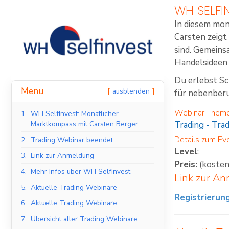
WH SELFI
In diesem mo
Carsten zeigt
sind. Gemeins
Handelsideen 
Du erlebst Sc
Menu
ausblenden
für nebenberu
Webinar Them
1.
WH SelfInvest: Monatlicher
Trading
-
Trad
Marktkompass mit Carsten Berger
Details zum Ev
2.
Trading Webinar beendet
Level
:
3.
Link zur Anmeldung
Preis:
(kosten
4.
Mehr Infos über WH SelfInvest
Link zur A
5.
Aktuelle Trading Webinare
Registrierun
6.
Aktuelle Trading Webinare
7.
Übersicht aller Trading Webinare