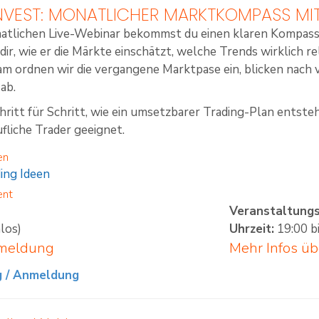
NVEST: MONATLICHER MARKTKOMPASS MI
natlichen Live-Webinar bekommst du einen klaren Kompas
 dir, wie er die Märkte einschätzt, welche Trends wirklich 
am ordnen wir die vergangene Marktpase ein, blicken nach 
ab.
hritt für Schritt, wie ein umsetzbarer Trading-Plan entste
fliche Trader geeignet.
en
ing Ideen
ent
Veranstaltung
los)
Uhrzeit:
19:00 b
nmeldung
Mehr Infos ü
g / Anmeldung