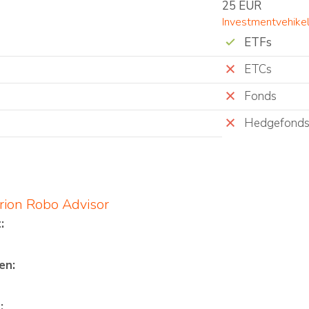
25 EUR
Investmentvehike
ETFs
ETCs
Fonds
Hedgefond
rion Robo Advisor
:
en:
: