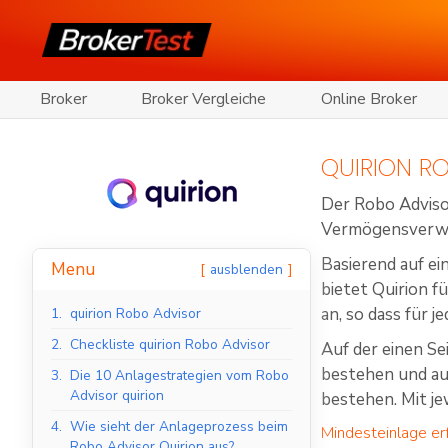
Broker
Broker Vergleiche
Online Broker
QUIRION R
Der Robo Advisor
Vermögensverwa
Basierend auf ei
Menu
ausblenden
bietet Quirion f
an, so dass für 
1.
quirion Robo Advisor
2.
Checkliste quirion Robo Advisor
Auf der einen Se
bestehen und auf
3.
Die 10 Anlagestrategien vom Robo
Advisor quirion
bestehen. Mit j
4.
Wie sieht der Anlageprozess beim
Mindesteinlage erf
Robo Advisor Quirion aus?