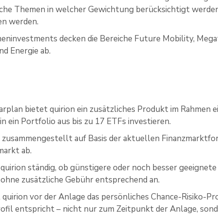
lche Themen in welcher Gewichtung berücksichtigt werden
en werden.
eninvestments decken die Bereiche Future Mobility, Megat
nd Energie ab.
plan bietet quirion ein zusätzliches Produkt im Rahmen e
n ein Portfolio aus bis zu 17 ETFs investieren.
st zusammengestellt auf Basis der aktuellen Finanzmarktf
arkt ab.
t quirion ständig, ob günstigere oder noch besser geeign
 ohne zusätzliche Gebühr entsprechend an.
quirion vor der Anlage das persönliches Chance-Risiko-Prof
ofil entspricht – nicht nur zum Zeitpunkt der Anlage, son