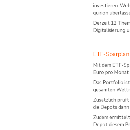
investieren. We
quirion überlass
Derzeit 12 Them
Digitalisierung u
ETF-Sparplan
Mit dem ETF-Spar
Euro pro Monat i
Das Portfolio i
gesamten Weltm
Zusätzlich prüf
die Depots dann
Zudem ermittelt 
Depot diesem Pr