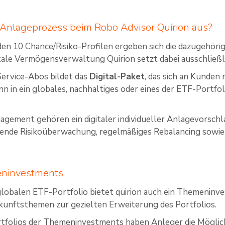
 Anlageprozess beim Robo Advisor Quirion aus?
en 10 Chance/Risiko-Profilen ergeben sich die dazugehöri
gitale Vermögensverwaltung Quirion setzt dabei ausschließl
Service-Abos bildet das
Digital-Paket
, das sich an Kunden
ann in ein globales, nachhaltiges oder eines der ETF-Portf
ement gehören ein digitaler individueller Anlagevorschla
ufende Risikoüberwachung, regelmäßiges Rebalancing sowie
eninvestments
lobalen ETF-Portfolio bietet quirion auch ein Themeninve
unftsthemen zur gezielten Erweiterung des Portfolios.
tfolios der Themeninvestments haben Anleger die Möglich