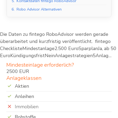
5.
Kontaktdaten fintego RoboAdvisor
6.
Robo Advisor Alternativen
Die Daten zu fintego RoboAdvisor werden gerade
überarbeitet und kurzfristig veröffentlicht. fintego
ChecklisteMindestanlage2.500 EuroSparplanJa, ab 50
EuroKündigungsfristNeinAnlagestrategien5Anlag…
Mindesteinlage erforderlich?
2500 EUR
Anlageklassen
Aktien
Anleihen
Immobilien
Rohstoffe