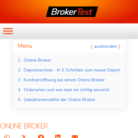
Menu
ausblenden
1.
Online Broker
2.
Depotwechsel - In 5 Schritten zum neuen Depot
3.
Kontoeröffnung bei einem Online Broker
4.
Orderarten und wie man sie richtig einsetzt
5.
Gebührenmodelle der Online Broker
ONLINE BROKER
𝕏