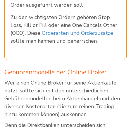
Order ausgeführt werden soll.
Zu den wichtigsten Ordern gehören Stop
Loss, Kill or Fill oder eine One Cancels Other
(OCO). Diese
Orderarten und Orderzusätze
sollte man kennen und beherrschen.
Gebührenmodelle der Online Broker
Wer einen Online Broker für seine Aktienkäufe
nutzt, sollte sich mit den unterschiedlichen
Gebührenmodellen beim Aktienhandel und den
diversen Kostenarten (die zum reinen Trading
hinzu kommen können) auskennen.
Denn die Direktbanken unterscheiden sich