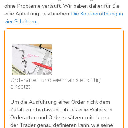
ohne Probleme verläuft. Wir haben daher für Sie
eine Anleitung geschrieben:
Die Kontoeröffnung in
vier Schritten...
Orderarten und wie man sie richtig
einsetzt
Um die Ausführung einer Order nicht dem
Zufall zu überlassen, gibt es eine Reihe von
Orderarten und Orderzusätzen, mit denen
der Trader genau definieren kann, wie seine