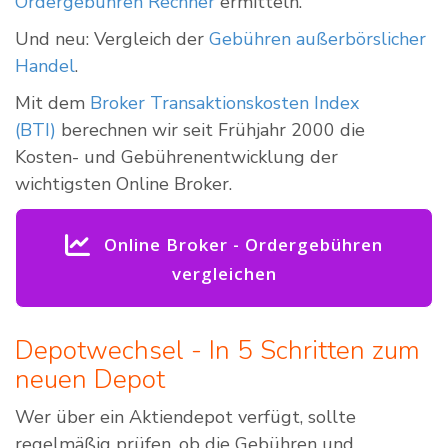
Ordergebühren Rechner
ermitteln.
Und neu: Vergleich der
Gebühren außerbörslicher
Handel
.
Mit dem
Broker Transaktionskosten Index
(BTI)
berechnen wir seit Frühjahr 2000 die
Kosten- und Gebührenentwicklung der
wichtigsten Online Broker.
Online Broker - Ordergebühren
vergleichen
Depotwechsel - In 5 Schritten zum
neuen Depot
Wer über ein Aktiendepot verfügt, sollte
regelmäßig prüfen, ob die Gebühren und