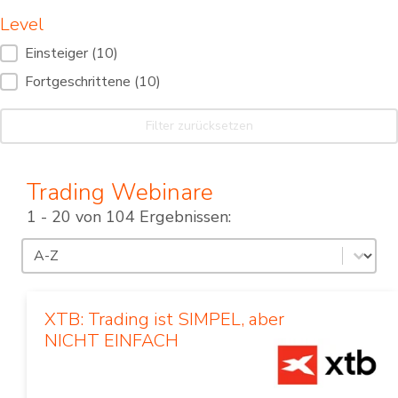
Level
Level
Einsteiger
(10)
Fortgeschrittene
(10)
Filter zurücksetzen
Trading Webinare
1 - 20 von 104 Ergebnissen:
Sortierung
Sort content
XTB: Trading ist SIMPEL, aber
NICHT EINFACH