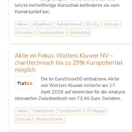
letzte mittelfristige Kursschub beförderte sie vom
Korrekturtief bei...
Aktien
Allzeithoch
Aufwärtstrend
Eli Lilly
Ichimoku
Korrektur
Quartalszahlen
Widerstand
Aktie im Fokus: Wolters Kluwer NV –
charttechnisch bis zu 29% Kurspotential
möglich
Die im EuroStoxx50 enthaltene Aktie
von Wolters Kluwer notierte am 17.
April 2026 auf einem hier für die Analyse
relevanten Zwischenhoch von 72,40 Euro. Seitdem...
Aktien
Charttechnik
EuroStoxx50
J.P. Morgan
Kursziel
Wolters Kluwer