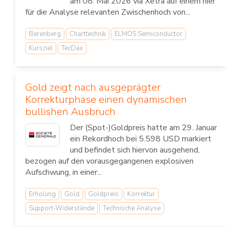
am 08. Mai 2026 via Xetra auf einem hier
für die Analyse relevanten Zwischenhoch von...
Berenberg
Charttechnik
ELMOS Semiconductor
Kursziel
TecDax
Gold zeigt nach ausgeprägter
Korrekturphase einen dynamischen
bullishen Ausbruch
Der (Spot-)Goldpreis hatte am 29. Januar
ein Rekordhoch bei 5.598 USD markiert
und befindet sich hiervon ausgehend,
bezogen auf den vorausgegangenen explosiven
Aufschwung, in einer...
Erholung
Gold
Goldpreis
Korrektur
Support-Widerstände
Technische Analyse