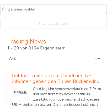
Date Range
Date
Filter zurücksetzen
Trading News
1 - 20 von 8164 Ergebnissen:
Sortierung
Sort content
Goldpreis mit starkem Comeback: US-
Jobdaten geben den Bullen Rückenwind
Gold legt im Wochenverlauf rund 7 % zu
und profitiert zum Wochenschluss
zusätzlich von überraschend schwachen
US-Arbeitsmarktdaten. Damit verbessert sich nicht