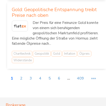
Gold: Geopolitische Entspannung treibt
Preise nach oben
Der Preis für eine Feinunze Gold konnte
von einem sich beruhigenden
geopolitischen Marktumfeld profitieren.
Eine mögliche Öffnung der Straße von Hormus zieht
fallende Ölpreise nach...
Charttechnik
Geopolitik
Gold
Inflation
Ölpreis
Widerstände
1
2
3
4
5
6
…
409
»»»
Brokerage