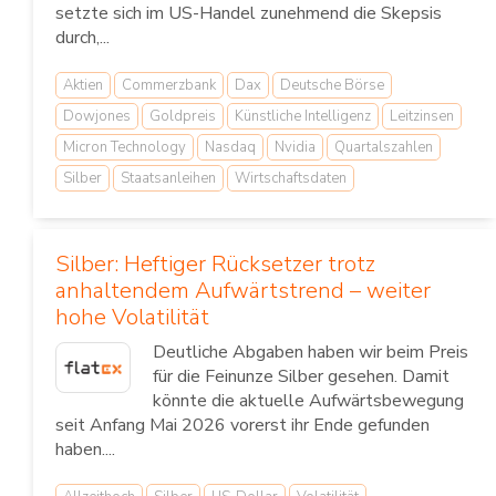
setzte sich im US-Handel zunehmend die Skepsis
durch,...
Aktien
Commerzbank
Dax
Deutsche Börse
Dowjones
Goldpreis
Künstliche Intelligenz
Leitzinsen
Micron Technology
Nasdaq
Nvidia
Quartalszahlen
Silber
Staatsanleihen
Wirtschaftsdaten
Silber: Heftiger Rücksetzer trotz
anhaltendem Aufwärtstrend – weiter
hohe Volatilität
Deutliche Abgaben haben wir beim Preis
für die Feinunze Silber gesehen. Damit
könnte die aktuelle Aufwärtsbewegung
seit Anfang Mai 2026 vorerst ihr Ende gefunden
haben....