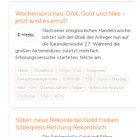
Wochenvorschau: DAX, Gold und Nike –
jetzt wird es ernst!
Nach einer ereignisreichen Handelswoche
richtet sich der Blick der Anleger nun auf
die Kalenderwoche 27. Während die
großen Aktienindizes zuletzt mehrfach
Erholungsversuche starteten, fehlte am...
Aktien
Allzeithoch
China
Dax
Dowjones
Einkaufsmanagerindex
EUR/USD
EZB
Gold
Nasdaq
Nike
Öl
Quartalszahlen
Silber
Technische Analyse
US-Dollar
USA
WTI
Silber: neue Rekorde bei Gold treiben
Silberpreis Richtung Rekordhoch