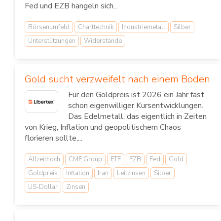
Fed und EZB hangeln sich...
Börsenumfeld
Charttechnik
Industriemetall
Silber
Unterstützungen
Widerstände
Gold sucht verzweifelt nach einem Boden
Für den Goldpreis ist 2026 ein Jahr fast
schon eigenwilliger Kursentwicklungen.
Das Edelmetall, das eigentlich in Zeiten
von Krieg, Inflation und geopolitischem Chaos
florieren sollte,...
Allzeithoch
CME Group
ETF
EZB
Fed
Gold
Goldpreis
Inflation
Iran
Leitzinsen
Silber
US-Dollar
Zinsen