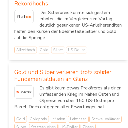
Rekordhochs
Der Silberpreis konnte sich gestern
erholen, die im Vergleich zum Vortag
deutlich gesunkenen US-Anleiherenditen
halfen den Kursen der Edelmetalle Silber und Gold
auf die Sprünge....
Allzeithoch
Gold
Silber
US-Dollar
Gold und Silber verlieren trotz solider
Fundamentaldaten an Glanz
Es gibt kaum etwas Prekäreres als einen
umfassenden Krieg im Nahen Osten und
Ölpreise von über 150 US-Dollar pro
Barrel. Doch entgegen aller Erwartungen hat...
Gold
Goldpreis
Inflation
Leitzinsen
Schwellenländer
Silber
Staatsanleihen
US-Dollar
Zinsen