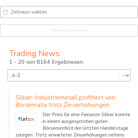
Date Range
Date
Filter zurücksetzen
Trading News
1 - 20 von 8164 Ergebnissen:
Sortierung
Sort content
Silber: Industriemetall profitiert von
Börsenrally trotz Zinserhöhungen
Der Preis für eine Feinunze Silber konnte
in einem ausgesprochen guten
Börsenumfeld der letzten Handelstage
zulegen. Trotz erwarteter Zinserhöhungen seitens