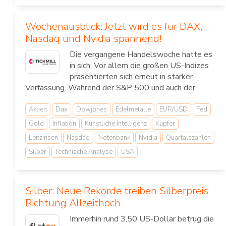
Wochenausblick: Jetzt wird es für DAX,
Nasdaq und Nvidia spannend!
Die vergangene Handelswoche hatte es
in sich. Vor allem die großen US-Indizes
präsentierten sich erneut in starker
Verfassung. Während der S&P 500 und auch der...
Aktien
Dax
Dowjones
Edelmetalle
EUR/USD
Fed
Gold
Inflation
Künstliche Intelligenz
Kupfer
Leitzinsen
Nasdaq
Notenbank
Nvidia
Quartalszahlen
Silber
Technische Analyse
USA
Silber: Neue Rekorde treiben Silberpreis
Richtung Allzeithoch
Immerhin rund 3,50 US-Dollar betrug die