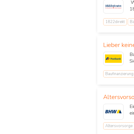
We
18
1822direkt
B
Lieber kei
Ba
Si
Baufinanzierung
Altersvors
Ei
ei
Altersvorsorge