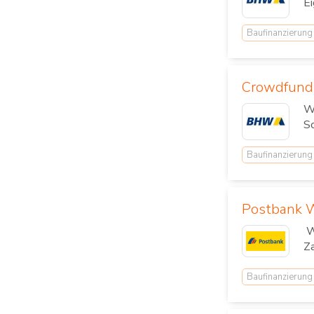
Ei
Baufinanzierung
Crowdfundi
W
Sc
Baufinanzierung
Postbank W
Wi
Za
Baufinanzierung