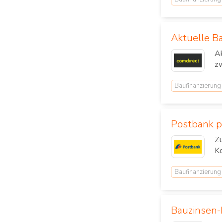
Aktuelle B
Ak
zw
Baufinanzierung
Postbank p
Zu
Ko
Baufinanzierung
Bauzinsen-