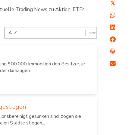
𝕏
ktuelle Trading News zu Aktien, ETFs,
Sortierung
Sort content
nd 900.000 Immobilien den Besitzer, je
er damaligen...
gestiegen
tionsbereinigt gesunken sind, zogen sie
eien Städte stiegen...