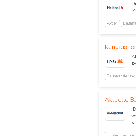
Di
Ma
Aktien
Baufin
Konditione
Ak
zw
Baufinanzierung
Aktuelle B
Di
vo
V
Baufinanzierung