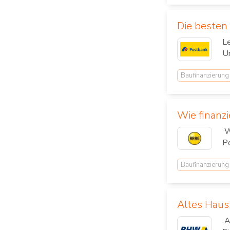
Die besten 
Le
Um
Baufinanzierung
Wie finanz
We
Po
Baufinanzierung
Altes Haus
Au