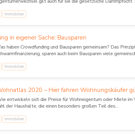
gentümerwechsel gilt auch für sie die gesetzliche Dämmpflicht. D
Immobilien
ng in eigener Sache: Bausparen
as haben Crowdfunding und Bausparen gemeinsam? Das Prinzip! 
hwarmfinanzierung, sparen auch beim Bausparen viele gemeinscha
Immobilien
ohnatlas 2020 – Hier fahren Wohnungskäufer gün
e entwickeln sich die Preise für Wohneigentum oder Miete im 
hl der Haushalte, die einen besonders großen Teil des...
Immobilien