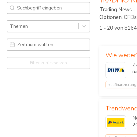
Suche
Search content
Trading News - 
Optionen, CFDs, 
Schlagworte: Trading News & Webinare
Select content
1 - 20 von 8164
Select content
Date Range
Date
Wie weiter
Filter zurücksetzen
Z
r
Baufinanzierung
Trendwende
Na
20