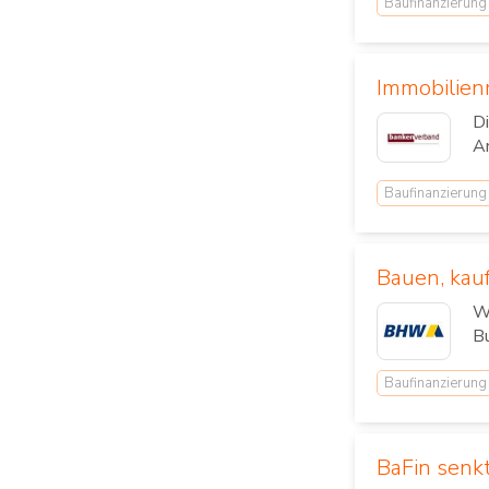
Baufinanzierung
Immobilien
Di
An
Baufinanzierung
Bauen, kau
We
Bu
Baufinanzierung
BaFin senkt