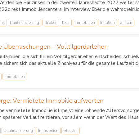
rden die Bauzinsen in der zweiten Jahreshälfte 2022 weiter s
22direkt Immobiliencenters, im Interview über die wahrschein
ank
Baufinanzierung
Broker
EZB
Immobilien
Inflation
Zinsen
ne Überraschungen – Volltilgerdarlehen
ufamilien, die sich für ein Volltilgerdarlehen entscheiden, schließ
e sichern sich das aktuelle Zinsniveau für die gesamte Laufzeit de
Immobilien
orge: Vermietete Immobilie aufwerten
ne vermietete Immobilie ist meist eine lohnende Altersvorsorg
n späterer Verkauf rentieren, vor allem wenn der Wert des Hause
Baufinanzierung
Immobilien
Steuern