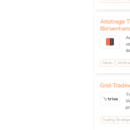
Arbitrage T
Börsenhan
Ar
ve
da
Aktien
Arbitra
Grid-Tradin
Tr
W
pr
Trading Strategi