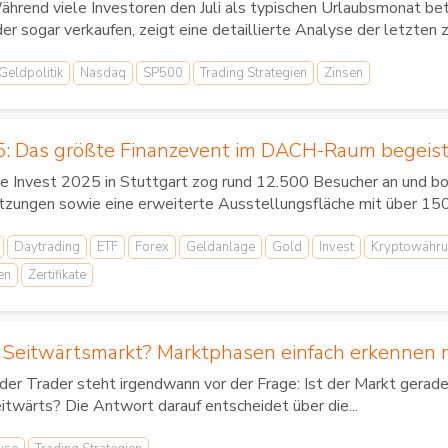
hrend viele Investoren den Juli als typischen Urlaubsmonat bet
er sogar verkaufen, zeigt eine detaillierte Analyse der letzten ze
Geldpolitik
Nasdaq
SP500
Trading Strategien
Zinsen
5: Das größte Finanzevent im DACH-Raum begeist
ie Invest 2025 in Stuttgart zog rund 12.500 Besucher an und 
tzungen sowie eine erweiterte Ausstellungsfläche mit über 150.
Daytrading
ETF
Forex
Geldanlage
Gold
Invest
Kryptowähr
en
Zertifikate
 Seitwärtsmarkt? Marktphasen einfach erkennen m
der Trader steht irgendwann vor der Frage: Ist der Markt gerad
itwärts? Die Antwort darauf entscheidet über die...