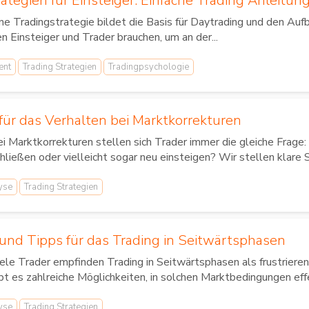
ategien für Einsteiger: Einfache Trading Anleitun
ne Tradingstrategie bildet die Basis für Daytrading und den Aufb
n Einsteiger und Trader brauchen, um an der...
ent
Trading Strategien
Tradingpsychologie
für das Verhalten bei Marktkorrekturen
i Marktkorrekturen stellen sich Trader immer die gleiche Frage: 
hließen oder vielleicht sogar neu einsteigen? Wir stellen klare S
yse
Trading Strategien
 und Tipps für das Trading in Seitwärtsphasen
ele Trader empfinden Trading in Seitwärtsphasen als frustrieren
bt es zahlreiche Möglichkeiten, in solchen Marktbedingungen effe
yse
Trading Strategien