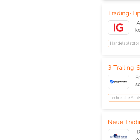
Trading-Tip
Au
ke
Handelsplattfo
3 Trailing
Er
sc
Technische Anal
Neue Tradi
Di
we