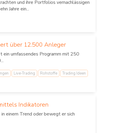
rachten und ihre Portfolios vernachlässigen
hn Jahre ein...
ert über 12.500 Anleger
bot ein umfassendes Programm mit 250
..
ungen
Live-Trading
Rohstoffe
Trading Ideen
ittels Indikatoren
e in einem Trend oder bewegt er sich