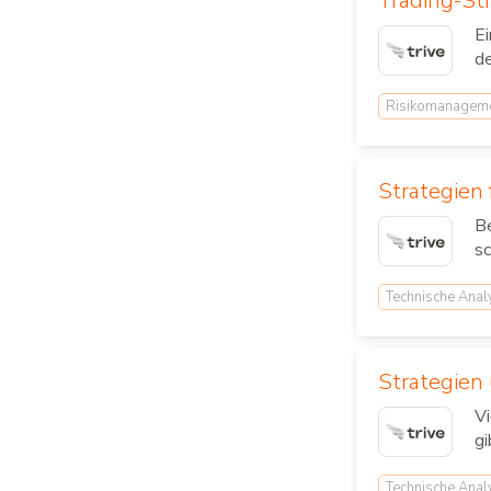
Trading-Str
Ei
de
Risikomanagem
Strategien 
Be
sc
Technische Anal
Strategien
Vi
gi
Technische Anal