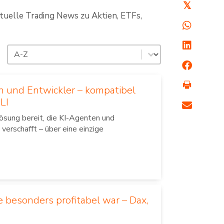
𝕏
ktuelle Trading News zu Aktien, ETFs,
Sortierung
Sort content
en und Entwickler – kompatibel
LI
ösung bereit, die KI-Agenten und
erschafft – über eine einzige
 besonders profitabel war – Dax,