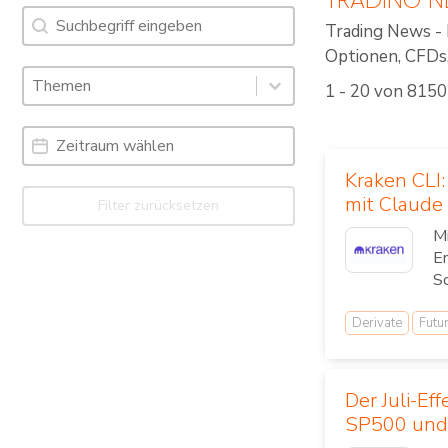
Suche
Search content
Trading News - 
Optionen, CFDs, 
Schlagworte: Trading News & Webinare
Select content
1 - 20 von 8150
Select content
Date Range
Date
Kraken CLI:
mit Claude 
Filter zurücksetzen
Mi
En
Sc
Derivate
Futu
Der Juli-Ef
SP500 und