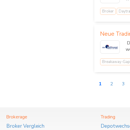
Broker
Daytr
Neue Tradi
Di
we
Breakaway-Gap
1
2
3
Brokerage
Trading
Broker Vergleich
Depotwechs