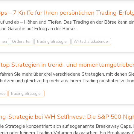
ps – 7 Kniffe für Ihren persönlichen Trading-Erfol
f und ab – Höhen und Tiefen. Das Trading an der Börse kann ei
ine Garantie auf Erfolg an der Börse...
rmen
Orderarten
Trading Strategien
Wirtschaftskalender
-Stop Strategien in trend- und momentumgetrieb
fahren Sie mehr über drei verschiedene Strategien, mit denen Si
hützen und gleichzeitig mehr aus Ihrem Trading rausholen zu könn
yse
Trading Strategien
ng-Strategie bei WH SelfInvest: Die S&P 500 Nigh
e Strategie konzentriert sich auf sogenannte Breakaway Gaps. 
nig oder keinem Trading-Volumen dazwischen. Ein Breakaway-Gap