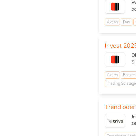
Wä
od
Aktien
Dax
Invest 202
D
Si
Aktien
Broker
Trading Strategi
Trend oder
Je
se