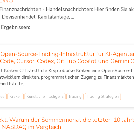
Finanznachrichten - Handelsnachrichten: Hier finden Sie a
Devisenhandel, Kapitalanlage, ...
 Ergebnissen:
 Open-Source-Trading-Infrastruktur für KI-Agent
Code, Cursor, Codex, GitHub Copilot und Gemini C
t Kraken CLI stellt die Kryptobörse Kraken eine Open-Source-L
twicklern direkten, programmatischen Zugang zu Finanzmärkten v
hnittstelle,...
res
Kraken
Künstliche Intelligenz
Trading
Trading Strategien
fekt: Warum der Sommermonat die letzten 10 Jahre
 NASDAQ im Vergleich