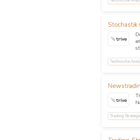
Technische Anal
Stochastik 
De
an
st
Technische Anal
Newstradin
Tr
Na
Trading Strategi