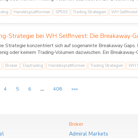
ading
Handelsplattformen
SP500
Trading Strategien
WH SelfInvest
ng-Strategie bei WH SelfInvest: Die Breakaway-G
e Strategie konzentriert sich auf sogenannte Breakaway Gaps. 
nig oder keinem Trading-Volumen dazwischen. Ein Breakaway-Gap
Broker
Daytrading
Handelsplattformen
Trading Strategien
WH S
4
5
6
…
408
»»»
Broker
el
Admiral Markets