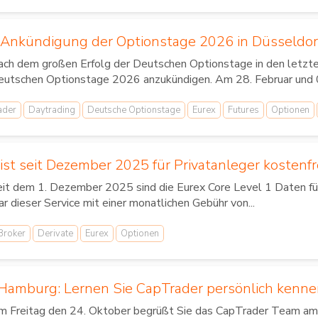
 Ankündigung der Optionstage 2026 in Düsseldor
ch dem großen Erfolg der Deutschen Optionstage in den letzten 
utschen Optionstage 2026 anzukündigen. Am 28. Februar und 01
ader
Daytrading
Deutsche Optionstage
Eurex
Futures
Optionen
ist seit Dezember 2025 für Privatanleger kostenfr
it dem 1. Dezember 2025 sind die Eurex Core Level 1 Daten für 
r dieser Service mit einer monatlichen Gebühr von...
Broker
Derivate
Eurex
Optionen
Hamburg: Lernen Sie CapTrader persönlich kenn
m Freitag den 24. Oktober begrüßt Sie das CapTrader Team a