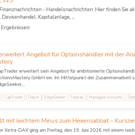
Finanznachrichten - Handelsnachrichten: Hier finden Sie a
Devisenhandel, Kapitalanlage, ...
 Ergebnissen:
erweitert Angebot für Optionshändler mit der An
stery
pTrader erweitert sein Angebot für ambitionierte Optionshändl
ptionsMastery GmbH ein. Im Mittelpunkt der Zusammenarbeit st
geSeeker,...
CapTrader
Depot
EdgeSeeker
Futures
Managed Accounts
Opt
ßt mit leichtem Minus zum Hexensabbat – Kurszie
r Xetra-DAX ging am Freitag, den 19. Juni 2026 mit einem leic