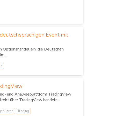
deutschsprachigen Event mit
 Optionshandel ein: die Deutschen
m...
ne
radingView
ting- und Analyseplattform TradingView
rekt über TradingView handeln...
gebühren
Trading