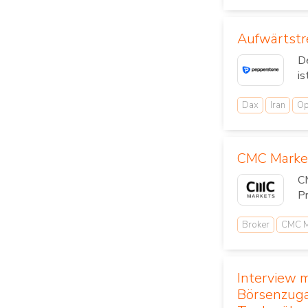
Aufwärtstr
D
is
Dax
Iran
Op
CMC Market
CM
Pr
Broker
CMC M
Interview 
Börsenzugan