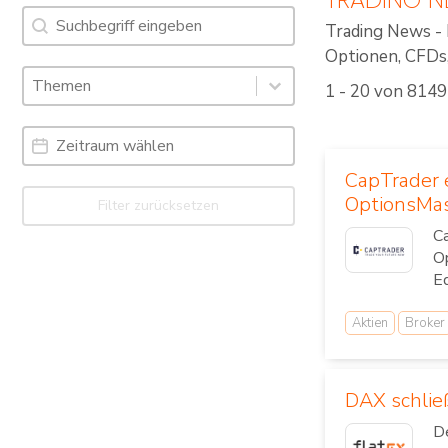
Suche
Search content
Trading News - 
Optionen, CFDs, 
Schlagworte: Trading News & Webinare
Select content
1 - 20 von 8149
Select content
Date Range
Date
CapTrader 
OptionsMa
Filter zurücksetzen
Ca
O
Ed
Aktien
Broker
DAX schlie
De