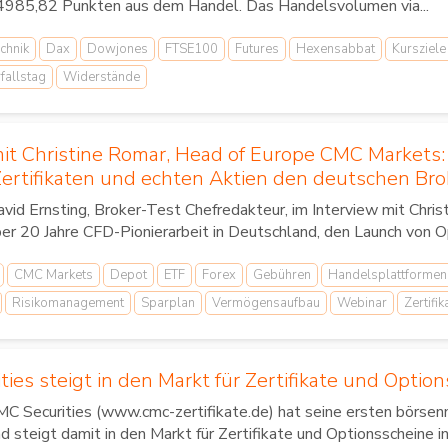
4985,82 Punkten aus dem Handel. Das Handelsvolumen via...
chnik
Dax
Dowjones
FTSE100
Futures
Hexensabbat
Kursziele
fallstag
Widerstände
mit Christine Romar, Head of Europe CMC Markets:
ertifikaten und echten Aktien den deutschen Brok
vid Ernsting, Broker-Test Chefredakteur, im Interview mit Chr
er 20 Jahre CFD-Pionierarbeit in Deutschland, den Launch von Op
CMC Markets
Depot
ETF
Forex
Gebühren
Handelsplattformen
Risikomanagement
Sparplan
Vermögensaufbau
Webinar
Zertifik
ies steigt in den Markt für Zertifikate und Option
C Securities (www.cmc-zertifikate.de) hat seine ersten börsenn
d steigt damit in den Markt für Zertifikate und Optionsscheine in