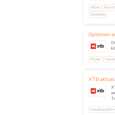
Aktien
Börse S
Zertifikate
Optionen a
De
kö
Broker
Hande
XTB aktual
XT
um
Te
Handelsplattfo