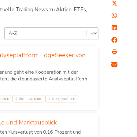
𝕏
ktuelle Trading News zu Aktien, ETFs,
Sortierung
Sort content
alyseplattform EdgeSeeker von
er und geht eine Kooperation mit der
eht die cloudbasierte Analyseplattform
ionen
Optionsscheine
Ordergebühren
le und Marktausblick
hten Kursverlust von 0,16 Prozent und