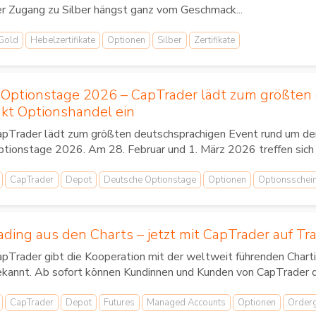
r Zugang zu Silber hängst ganz vom Geschmack...
Gold
Hebelzertifikate
Optionen
Silber
Zertifikate
Optionstage 2026 – CapTrader lädt zum größten 
t Optionshandel ein
pTrader lädt zum größten deutschsprachigen Event rund um den
tionstage 2026. Am 28. Februar und 1. März 2026 treffen sich i
CapTrader
Depot
Deutsche Optionstage
Optionen
Optionsschei
ading aus den Charts – jetzt mit CapTrader auf T
pTrader gibt die Kooperation mit der weltweit führenden Char
kannt. Ab sofort können Kundinnen und Kunden von CapTrader di
CapTrader
Depot
Futures
Managed Accounts
Optionen
Order