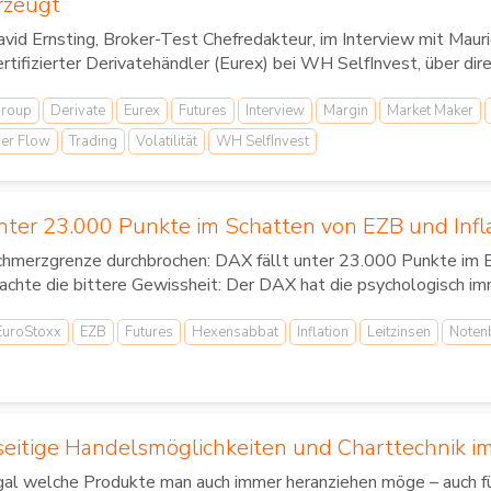
rzeugt
vid Ernsting, Broker-Test Chefredakteur, im Interview mit Mau
rtifizierter Derivatehändler (Eurex) bei WH SelfInvest, über d
roup
Derivate
Eurex
Futures
Interview
Margin
Market Maker
der Flow
Trading
Volatilität
WH SelfInvest
unter 23.000 Punkte im Schatten von EZB und Infl
chmerzgrenze durchbrochen: DAX fällt unter 23.000 Punkte im
achte die bittere Gewissheit: Der DAX hat die psychologisch im
EuroStoxx
EZB
Futures
Hexensabbat
Inflation
Leitzinsen
Noten
lseitige Handelsmöglichkeiten und Charttechnik i
al welche Produkte man auch immer heranziehen möge – auch für S