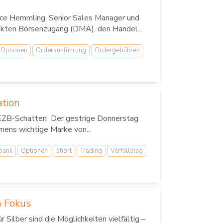
rice Hemmling, Senior Sales Manager und
irekten Börsenzugang (DMA), den Handel...
Optionen
Orderausführung
Ordergebühren
ation
 EZB-Schatten Der gestrige Donnerstag
mens wichtige Marke von...
bank
Optionen
short
Trading
Verfallstag
m Fokus
ilber sind die Möglichkeiten vielfältig –