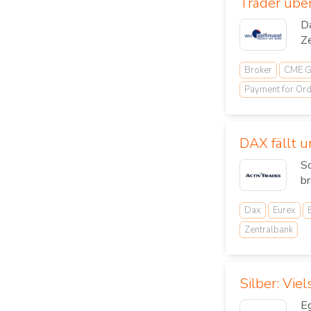
Trader übe
Da
Ze
Broker
CME G
Payment for Or
DAX fällt 
S
br
Dax
Eurex
Zentralbank
Silber: Vie
Eg