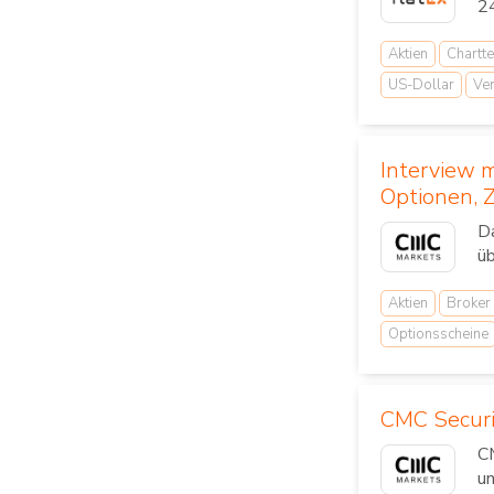
2
Aktien
Chartte
US-Dollar
Ver
Interview 
Optionen, Z
Da
üb
Aktien
Broker
Optionsscheine
CMC Securit
CM
un