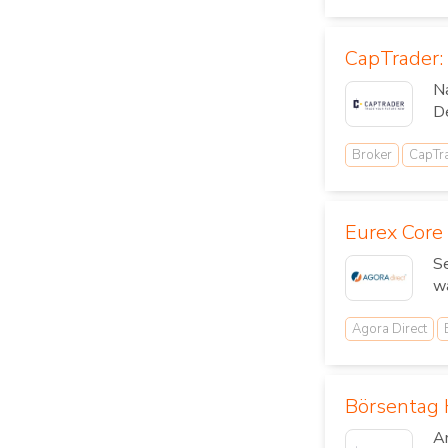
CapTrader:
Na
De
Broker
CapTr
Eurex Core 
Se
wa
Agora Direct
Börsentag 
A