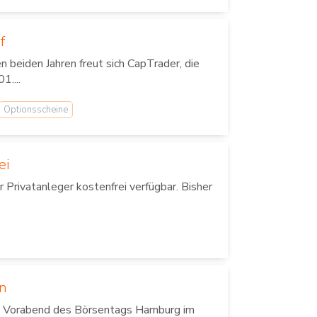
f
beiden Jahren freut sich CapTrader, die
....
Optionsscheine
ei
Privatanleger kostenfrei verfügbar. Bisher
en
m Vorabend des Börsentags Hamburg im