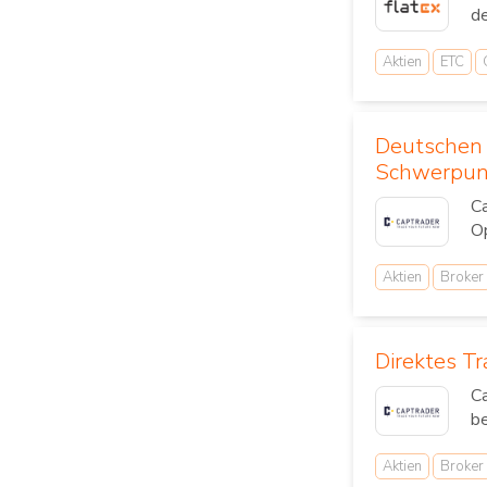
de
Aktien
ETC
Deutschen 
Schwerpunk
Ca
Op
Aktien
Broker
Direktes Tr
Ca
be
Aktien
Broker