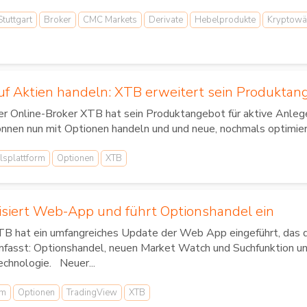
tuttgart
Broker
CMC Markets
Derivate
Hebelprodukte
Kryptowä
uf Aktien handeln: XTB erweitert sein Produktang
r Online-Broker XTB hat sein Produktangebot für aktive Anleg
nnen nun mit Optionen handeln und und neue, nochmals optimier
lsplattform
Optionen
XTB
isiert Web-App und führt Optionshandel ein
B hat ein umfangreiches Update der Web App eingeführt, das d
fasst: Optionshandel, neuen Market Watch und Suchfunktion un
chnologie. Neuer...
rm
Optionen
TradingView
XTB