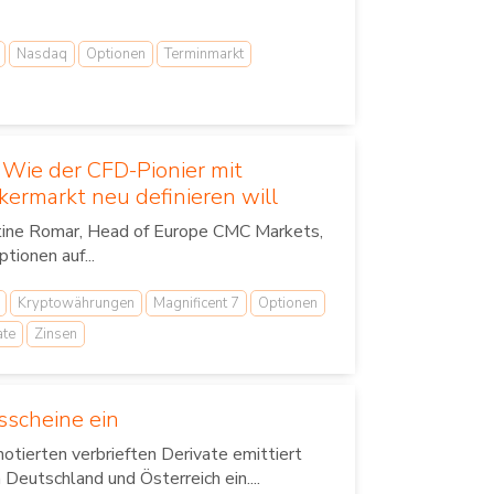
Nasdaq
Optionen
Terminmarkt
 Wie der CFD-Pionier mit
ermarkt neu definieren will
istine Romar, Head of Europe CMC Markets,
tionen auf...
Kryptowährungen
Magnificent 7
Optionen
ate
Zinsen
sscheine ein
otierten verbrieften Derivate emittiert
 Deutschland und Österreich ein....