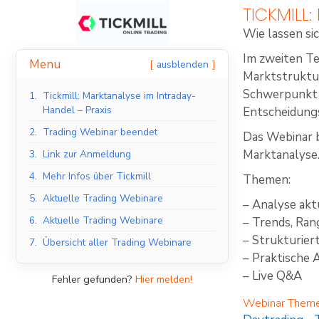
TICKMILL
Wie lassen si
Im zweiten Te
Menu
ausblenden
Marktstruktur
Schwerpunkt l
1.
Tickmill: Marktanalyse im Intraday-
Handel – Praxis
Entscheidungs
2.
Trading Webinar beendet
Das Webinar ba
Marktanalyse
3.
Link zur Anmeldung
4.
Mehr Infos über Tickmill
Themen:
5.
Aktuelle Trading Webinare
– Analyse ak
6.
Aktuelle Trading Webinare
– Trends, Ra
– Strukturie
7.
Übersicht aller Trading Webinare
– Praktische
– Live Q&A
Fehler gefunden?
Hier melden!
Webinar Them