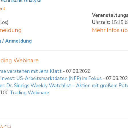
Technische Analyse
ent
Veranstaltung
los)
Uhrzeit:
15:15 b
nmeldung
Mehr Infos ü
g / Anmeldung
ading Webinare
se verstehen mit Jens Klatt
- 07.08.2026
Invest: US-Arbeitsmarktdaten (NFP) im Fokus
- 07.08.20
r: Dr. Sinnigs Weekly Watchlist – Aktien mit großem Pot
 100
Trading Webinare
NFACH