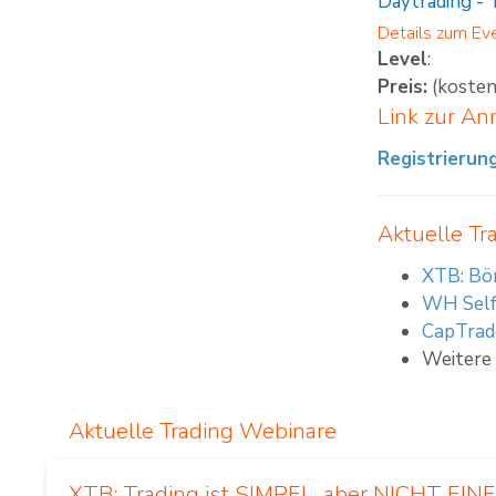
Daytrading
-
Details zum Ev
Level
:
Preis:
(kosten
Link zur A
Registrierun
Aktuelle Tr
XTB: Bör
WH Self
CapTrade
Weitere
Aktuelle Trading Webinare
XTB: Trading ist SIMPEL, aber NICHT EI