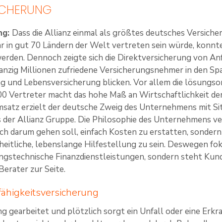
SICHERUNG
ng:
Dass die Allianz einmal als größtes deutsches Versic
r in gut 70 Ländern der Welt vertreten sein würde, konnt
erden. Dennoch zeigte sich die Direktversicherung von An
anzig Millionen zufriedene Versicherungsnehmer in den Sp
 und Lebensversicherung blicken. Vor allem die lösungsor
00 Vertreter macht das hohe Maß an Wirtschaftlichkeit de
msatz erzielt der deutsche Zweig des Unternehmens mit Sit
der Allianz Gruppe. Die Philosophie des Unternehmens ve
och darum gehen soll, einfach Kosten zu erstatten, sonder
heitliche, lebenslange Hilfestellung zu sein. Deswegen fok
ngstechnische Finanzdienstleistungen, sondern steht Kund
erater zur Seite.
ähigkeitsversicherung
ng gearbeitet und plötzlich sorgt ein Unfall oder eine Erkr