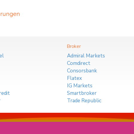
erungen
Broker
el
Admiral Markets
Comdirect
Consorsbank
Flatex
IG Markets
edit
Smartbroker
r
Trade Republic