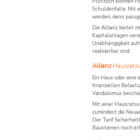
Plötzlich können F
Schuldenfalle. Mit 
werden, denn passg
Die Allianz bietet 
Kapitalanlagen verei
Unabhängigkeit aufr
realisierbar sind.
Allianz
Hausratsv
Ein Haus oder eine 
finanziellen Belas
Vandalismus beschäd
Mit einer Hausratsv
zumindest die Neuan
Der Tarif Sicherhei
Bausteinen noch er