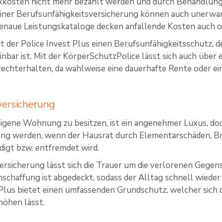
ixkosten nicht mehr bezahlt werden und durch Behandlungs
einer Berufsunfähigkeitsversicherung können auch unerwar
enaue Leistungskataloge decken anfallende Kosten auch o
mit der Police Invest Plus einen Berufsunfähigkeitsschutz,
nbar ist. Mit der KörperSchutzPolice lässt sich auch über ei
echterhalten, da wahlweise eine dauerhafte Rente oder ei
ersicherung
eigene Wohnung zu besitzen, ist ein angenehmer Luxus, do
tung werden, wenn der Hausrat durch Elementarschäden, B
igt bzw. entfremdet wird.
ersicherung lässt sich die Trauer um die verlorenen Gegen
schaffung ist abgedeckt, sodass der Alltag schnell wieder
tPlus bietet einen umfassenden Grundschutz, welcher sich 
höhen lässt.