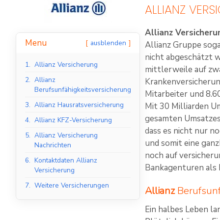
ALLIANZ VER
Allianz Versicheru
Menu
ausblenden
Allianz Gruppe soga
nicht abgeschätzt w
1.
Allianz Versicherung
mittlerweile auf zw
2.
Allianz
Krankenversicherung
Berufsunfähigkeitsversicherung
Mitarbeiter und 8.6
3.
Allianz Hausratsversicherung
Mit 30 Milliarden U
gesamten Umsatzes 
4.
Allianz KFZ-Versicherung
dass es nicht nur n
5.
Allianz Versicherung
und somit eine ganz
Nachrichten
noch auf versicheru
6.
Kontaktdaten Allianz
Bankagenturen als B
Versicherung
7.
Weitere Versicherungen
Allianz
Berufsunf
Ein halbes Leben la