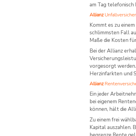
am Tag telefonisch 
Allianz
Unfallversiche
Kommt es zu einem U
schlimmsten Fall au
Maße die Kosten für
Bei der Allianz erha
Versicherungsleistu
vorgesorgt werden. 
Herzinfarkten und S
Allianz
Rentenversich
Ein jeder Arbeitneh
bei eigenem Rentene
können, hält die Al
Zu einem frei wählb
Kapital auszahlen. 
begrenze Rente gele