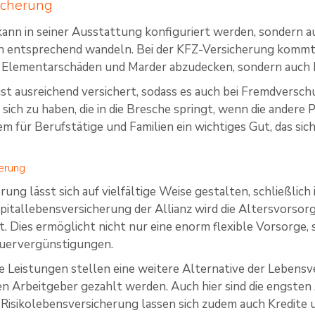
icherung
kann in seiner Ausstattung konfiguriert werden, sondern a
n entsprechend wandeln. Bei der KFZ-Versicherung kommt e
 Elementarschäden und Marder abzudecken, sondern auch 
ist ausreichend versichert, sodass es auch bei Fremdversc
sich zu haben, die in die Bresche springt, wenn die andere Pa
lem für Berufstätige und Familien ein wichtiges Gut, das si
erung
ung lässt sich auf vielfältige Weise gestalten, schließlich 
Kapitallebensversicherung der Allianz wird die Altersvorso
t. Dies ermöglicht nicht nur eine enorm flexible Vorsorge
euervergünstigungen.
eistungen stellen eine weitere Alternative der Lebensver
n Arbeitgeber gezahlt werden. Auch hier sind die engsten 
r Risikolebensversicherung lassen sich zudem auch Kredite 