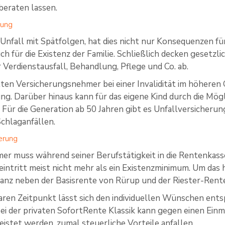
beraten lassen.
rung
nfall mit Spätfolgen, hat dies nicht nur Konsequenzen fü
ch für die Existenz der Familie. Schließlich decken gesetzl
 Verdienstausfall, Behandlung, Pflege und Co. ab.
lten Versicherungsnehmer bei einer Invalidität im höheren 
ng. Darüber hinaus kann für das eigene Kind durch die Mög
Für die Generation ab 50 Jahren gibt es Unfallversicherun
chlaganfällen.
erung
mer muss während seiner Berufstätigkeit in die Rentenkas
intritt meist nicht mehr als ein Existenzminimum. Um das
lianz neben der Basisrente von Rürup und der Riester-Rente,
aren Zeitpunkt lässt sich den individuellen Wünschen ent
Bei der privaten SofortRente Klassik kann gegen einen Einm
istet werden, zumal steuerliche Vorteile anfallen.