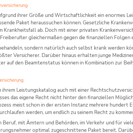
nversicherung
aufgrund ihrer Größe und Wirtschaftlichkeit ein enormes L
 passende Paket heraussuchen können. Gesetzliche Kranken
m Krankheitsfall ab. Doch mit einer privaten Krankenversi
Freiberufler gleichermaßen gegen die finanziellen Folgen 
behandeln, sondern natürlich auch selbst krank werden könn
ößter Versicherer. Darüber hinaus erhalten junge Mediziner
 auf den Beamtenstatus können in Kombination zur Beihil
ersicherung
n ihrem Leistungskatalog auch mit einer Rechtschutzversich
sses das eigene Recht nicht hinter den finanziellen Mögli
zess meist schon in der ersten Instanz mehrere hundert E
durchlaufen werden, um endlich zu seinem Recht zu komme
im Beruf, mit Ämtern und Behörden, im Verkehr und für viele
herungsnehmer optimal zugeschnittene Paket bereit. Darü