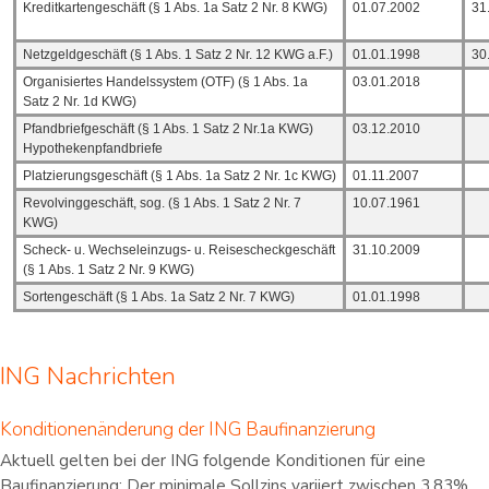
Kreditkartengeschäft (§ 1 Abs. 1a Satz 2 Nr. 8 KWG)
01.07.2002
31
Netzgeldgeschäft (§ 1 Abs. 1 Satz 2 Nr. 12 KWG a.F.)
01.01.1998
30
Organisiertes Handelssystem (OTF) (§ 1 Abs. 1a
03.01.2018
Satz 2 Nr. 1d KWG)
Pfandbriefgeschäft (§ 1 Abs. 1 Satz 2 Nr.1a KWG)
03.12.2010
Hypothekenpfandbriefe
Platzierungsgeschäft (§ 1 Abs. 1a Satz 2 Nr. 1c KWG)
01.11.2007
Revolvinggeschäft, sog. (§ 1 Abs. 1 Satz 2 Nr. 7
10.07.1961
KWG)
Scheck- u. Wechseleinzugs- u. Reisescheckgeschäft
31.10.2009
(§ 1 Abs. 1 Satz 2 Nr. 9 KWG)
Sortengeschäft (§ 1 Abs. 1a Satz 2 Nr. 7 KWG)
01.01.1998
ING Nachrichten
Konditionenänderung der ING Baufinanzierung
Aktuell gelten bei der ING folgende Konditionen für eine
Baufinanzierung: Der minimale Sollzins variiert zwischen 3,83%