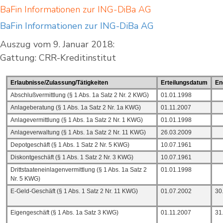
BaFin Informationen zur ING-DiBa AG
BaFin Informationen zur ING-DiBa AG
Auszug vom 9. Januar 2018:
Gattung: CRR-Kreditinstitut
Erlaubnisse/Zulassung/Tätigkeiten
Erteilungsdatum
En
Abschlußvermittlung (§ 1 Abs. 1a Satz 2 Nr. 2 KWG)
01.01.1998
Anlageberatung (§ 1 Abs. 1a Satz 2 Nr. 1a KWG)
01.11.2007
Anlagevermittlung (§ 1 Abs. 1a Satz 2 Nr. 1 KWG)
01.01.1998
Anlageverwaltung (§ 1 Abs. 1a Satz 2 Nr. 11 KWG)
26.03.2009
Depotgeschäft (§ 1 Abs. 1 Satz 2 Nr. 5 KWG)
10.07.1961
Diskontgeschäft (§ 1 Abs. 1 Satz 2 Nr. 3 KWG)
10.07.1961
Drittstaateneinlagenvermittlung (§ 1 Abs. 1a Satz 2
01.01.1998
Nr. 5 KWG)
E-Geld-Geschäft (§ 1 Abs. 1 Satz 2 Nr. 11 KWG)
01.07.2002
30
Eigengeschäft (§ 1 Abs. 1a Satz 3 KWG)
01.11.2007
31