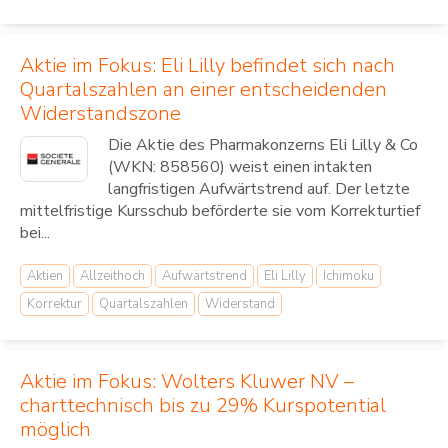
Aktie im Fokus: Eli Lilly befindet sich nach
Quartalszahlen an einer entscheidenden
Widerstandszone
Die Aktie des Pharmakonzerns Eli Lilly & Co
(WKN: 858560) weist einen intakten
langfristigen Aufwärtstrend auf. Der letzte
mittelfristige Kursschub beförderte sie vom Korrekturtief
bei...
Aktien
Allzeithoch
Aufwärtstrend
Eli Lilly
Ichimoku
Korrektur
Quartalszahlen
Widerstand
Aktie im Fokus: Wolters Kluwer NV –
charttechnisch bis zu 29% Kurspotential
möglich