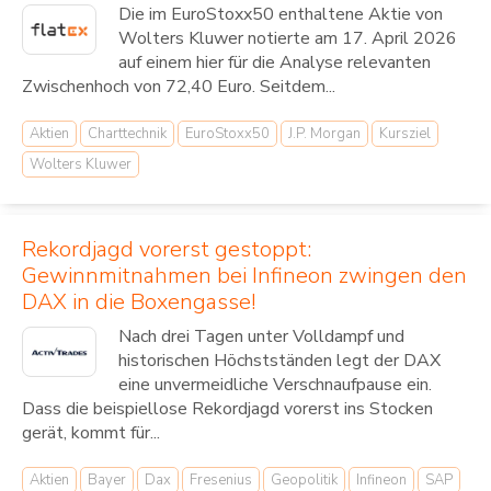
Die im EuroStoxx50 enthaltene Aktie von
Wolters Kluwer notierte am 17. April 2026
auf einem hier für die Analyse relevanten
Zwischenhoch von 72,40 Euro. Seitdem...
Aktien
Charttechnik
EuroStoxx50
J.P. Morgan
Kursziel
Wolters Kluwer
Rekordjagd vorerst gestoppt:
Gewinnmitnahmen bei Infineon zwingen den
DAX in die Boxengasse!
Nach drei Tagen unter Volldampf und
historischen Höchstständen legt der DAX
eine unvermeidliche Verschnaufpause ein.
Dass die beispiellose Rekordjagd vorerst ins Stocken
gerät, kommt für...
Aktien
Bayer
Dax
Fresenius
Geopolitik
Infineon
SAP