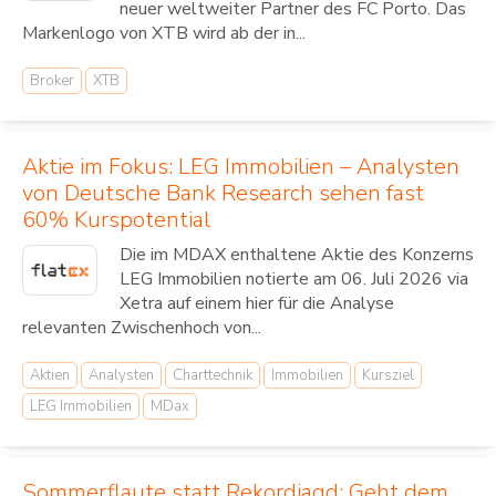
neuer weltweiter Partner des FC Porto. Das
Markenlogo von XTB wird ab der in...
Broker
XTB
Aktie im Fokus: LEG Immobilien – Analysten
von Deutsche Bank Research sehen fast
60% Kurspotential
Die im MDAX enthaltene Aktie des Konzerns
LEG Immobilien notierte am 06. Juli 2026 via
Xetra auf einem hier für die Analyse
relevanten Zwischenhoch von...
Aktien
Analysten
Charttechnik
Immobilien
Kursziel
LEG Immobilien
MDax
Sommerflaute statt Rekordjagd: Geht dem