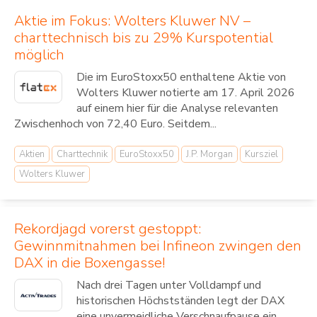
Aktie im Fokus: Wolters Kluwer NV –
charttechnisch bis zu 29% Kurspotential
möglich
Die im EuroStoxx50 enthaltene Aktie von
Wolters Kluwer notierte am 17. April 2026
auf einem hier für die Analyse relevanten
Zwischenhoch von 72,40 Euro. Seitdem...
Aktien
Charttechnik
EuroStoxx50
J.P. Morgan
Kursziel
Wolters Kluwer
Rekordjagd vorerst gestoppt:
Gewinnmitnahmen bei Infineon zwingen den
DAX in die Boxengasse!
Nach drei Tagen unter Volldampf und
historischen Höchstständen legt der DAX
eine unvermeidliche Verschnaufpause ein.