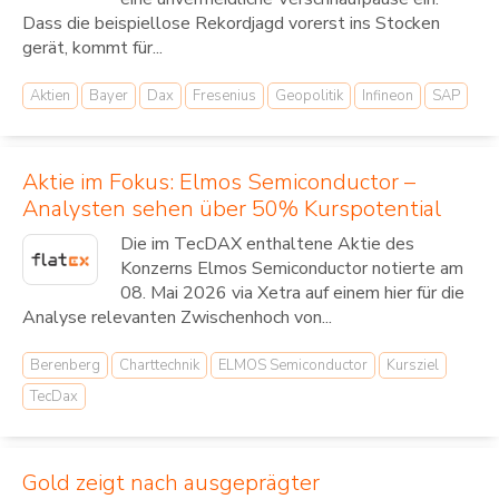
Dass die beispiellose Rekordjagd vorerst ins Stocken
gerät, kommt für...
Aktien
Bayer
Dax
Fresenius
Geopolitik
Infineon
SAP
Aktie im Fokus: Elmos Semiconductor –
Analysten sehen über 50% Kurspotential
Die im TecDAX enthaltene Aktie des
Konzerns Elmos Semiconductor notierte am
08. Mai 2026 via Xetra auf einem hier für die
Analyse relevanten Zwischenhoch von...
Berenberg
Charttechnik
ELMOS Semiconductor
Kursziel
TecDax
Gold zeigt nach ausgeprägter