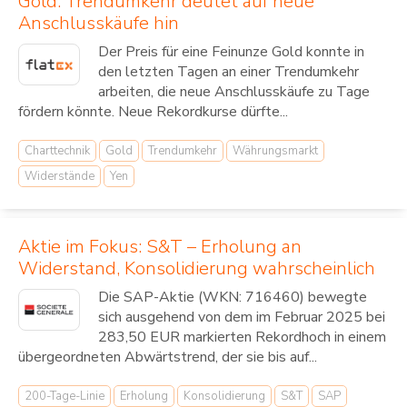
Gold: Trendumkehr deutet auf neue
Anschlusskäufe hin
Der Preis für eine Feinunze Gold konnte in
den letzten Tagen an einer Trendumkehr
arbeiten, die neue Anschlusskäufe zu Tage
fördern könnte. Neue Rekordkurse dürfte...
Charttechnik
Gold
Trendumkehr
Währungsmarkt
Widerstände
Yen
Aktie im Fokus: S&T – Erholung an
Widerstand, Konsolidierung wahrscheinlich
Die SAP-Aktie (WKN: 716460) bewegte
sich ausgehend von dem im Februar 2025 bei
283,50 EUR markierten Rekordhoch in einem
übergeordneten Abwärtstrend, der sie bis auf...
200-Tage-Linie
Erholung
Konsolidierung
S&T
SAP