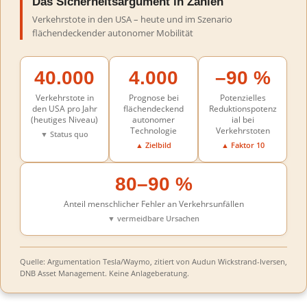
Das Sicherheitsargument in Zahlen
Verkehrstote in den USA – heute und im Szenario
flächendeckender autonomer Mobilität
40.000
4.000
–90 %
Verkehrstote in
Prognose bei
Potenzielles
den USA pro Jahr
flächendeckend
Reduktionspotenz
(heutiges Niveau)
autonomer
ial bei
Technologie
Verkehrstoten
▼ Status quo
▲ Zielbild
▲ Faktor 10
80–90 %
Anteil menschlicher Fehler an Verkehrsunfällen
▼ vermeidbare Ursachen
Quelle: Argumentation Tesla/Waymo, zitiert von Audun Wickstrand-Iversen,
DNB Asset Management. Keine Anlageberatung.