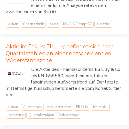
einem hier für die Analyse relevanten
Zwischenhoch von 34,00...
Aktien
Charttechnik
Ionos
IONOS Group SE
Kursziel
Aktie im Fokus: Eli Lilly befindet sich nach
Quartalszahlen an einer entscheidenden
Widerstandszone
Die Aktie des Pharmakonzerns Eli Lilly & Co
(WKN: 858560) weist einen intakten
langfristigen Aufwärtstrend auf. Der letzte
mittelfristige Kursschub beförderte sie vom Korrekturtief
bei...
Aktien
Allzeithoch
Aufwärtstrend
Eli Lilly
Ichimoku
Korrektur
Quartalszahlen
Widerstand