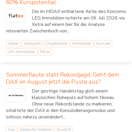
60% Kurspotential
Die im MDAX enthaltene Aktie des Konzerns
LEG Immobilien notierte am 06. Juli 2026 via
Xetra auf einem hier für die Analyse
relevanten Zwischenhoch von...
Aktien
Analysten
Charttechnik
Immobilien
Kursziel
LEG Immobilien
MDax
Sommerflaute statt Rekordjagd: Geht dem
DAX im August jetzt die Puste aus?
Der gestrige Handelstag glich einem
klassischen Ruhepuls auf hohem Niveau.
Ohne neue Rekordstände zu markieren,
schaltete der DAX in den Konsolidierungsmodus und
schloss nahezu unverändert...
Dax
Deutsche Telekom
Scout24