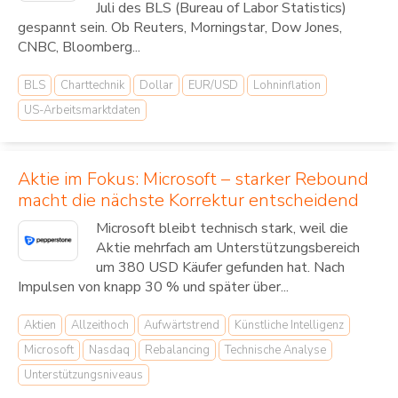
Juli des BLS (Bureau of Labor Statistics)
gespannt sein. Ob Reuters, Morningstar, Dow Jones,
CNBC, Bloomberg...
BLS
Charttechnik
Dollar
EUR/USD
Lohninflation
US-Arbeitsmarktdaten
Aktie im Fokus: Microsoft – starker Rebound
macht die nächste Korrektur entscheidend
Microsoft bleibt technisch stark, weil die
Aktie mehrfach am Unterstützungsbereich
um 380 USD Käufer gefunden hat. Nach
Impulsen von knapp 30 % und später über...
Aktien
Allzeithoch
Aufwärtstrend
Künstliche Intelligenz
Microsoft
Nasdaq
Rebalancing
Technische Analyse
Unterstützungsniveaus