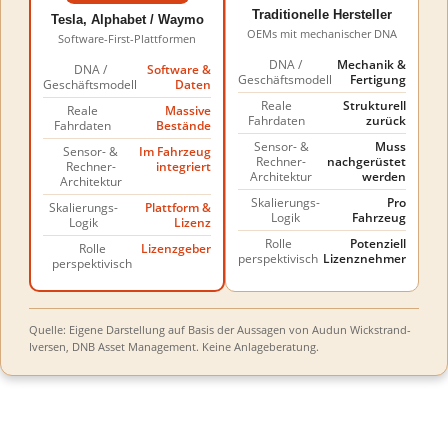
Traditionelle Hersteller
Tesla, Alphabet / Waymo
OEMs mit mechanischer DNA
Software-First-Plattformen
DNA /
Mechanik &
DNA /
Software &
Geschäftsmodell
Fertigung
Geschäftsmodell
Daten
Reale
Strukturell
Reale
Massive
Fahrdaten
zurück
Fahrdaten
Bestände
Sensor- &
Muss
Sensor- &
Im Fahrzeug
Rechner-
nachgerüstet
Rechner-
integriert
Architektur
werden
Architektur
Skalierungs-
Pro
Skalierungs-
Plattform &
Logik
Fahrzeug
Logik
Lizenz
Rolle
Potenziell
Rolle
Lizenzgeber
perspektivisch
Lizenznehmer
perspektivisch
Quelle: Eigene Darstellung auf Basis der Aussagen von Audun Wickstrand-
Iversen, DNB Asset Management. Keine Anlageberatung.