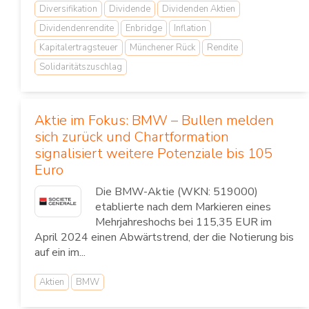
Diversifikation
Dividende
Dividenden Aktien
Dividendenrendite
Enbridge
Inflation
Kapitalertragsteuer
Münchener Rück
Rendite
Solidaritätszuschlag
Aktie im Fokus: BMW – Bullen melden
sich zurück und Chartformation
signalisiert weitere Potenziale bis 105
Euro
Die BMW-Aktie (WKN: 519000)
etablierte nach dem Markieren eines
Mehrjahreshochs bei 115,35 EUR im
April 2024 einen Abwärtstrend, der die Notierung bis
auf ein im...
Aktien
BMW