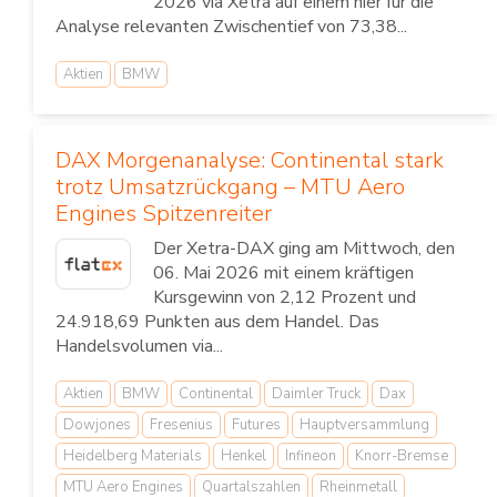
2026 via Xetra auf einem hier für die
Analyse relevanten Zwischentief von 73,38...
Aktien
BMW
DAX Morgenanalyse: Continental stark
trotz Umsatzrückgang – MTU Aero
Engines Spitzenreiter
Der Xetra-DAX ging am Mittwoch, den
06. Mai 2026 mit einem kräftigen
Kursgewinn von 2,12 Prozent und
24.918,69 Punkten aus dem Handel. Das
Handelsvolumen via...
Aktien
BMW
Continental
Daimler Truck
Dax
Dowjones
Fresenius
Futures
Hauptversammlung
Heidelberg Materials
Henkel
Infineon
Knorr-Bremse
MTU Aero Engines
Quartalszahlen
Rheinmetall