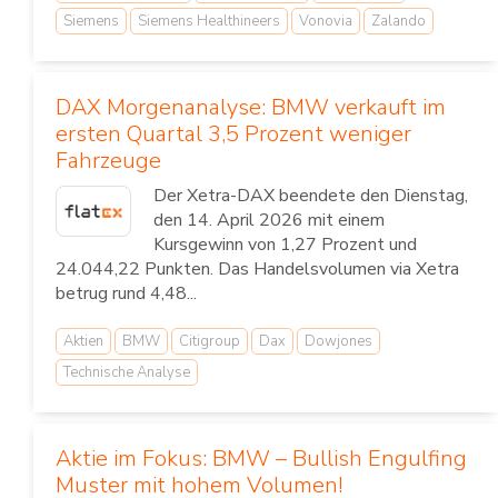
Siemens
Siemens Healthineers
Vonovia
Zalando
DAX Morgenanalyse: BMW verkauft im
ersten Quartal 3,5 Prozent weniger
Fahrzeuge
Der Xetra-DAX beendete den Dienstag,
den 14. April 2026 mit einem
Kursgewinn von 1,27 Prozent und
24.044,22 Punkten. Das Handelsvolumen via Xetra
betrug rund 4,48...
Aktien
BMW
Citigroup
Dax
Dowjones
Technische Analyse
Aktie im Fokus: BMW – Bullish Engulfing
Muster mit hohem Volumen!