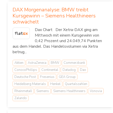
DAX Morgenanalyse: BMW treibt
Kursgewinn – Siemens Healthineers
schwächelt
Dax Chart Der Xetra-DAX ging am
Mittwoch mit einem Kursgewinn von
0,42 Prozent und 24.049,74 Punkten
aus dem Handel. Das Handelsvolumen via Xetra
betrug...
Aktien
AstraZeneca
BMW
Commerzbank
ConocoPhillips
Continental
Datadog
Dax
Deutsche Post
Fresenius
GEA Group
Heidelberg Materials
Henkel
Quartalszahlen
Rheinmetall
Siemens
Siemens Healthineers
Vonovia
Zalando