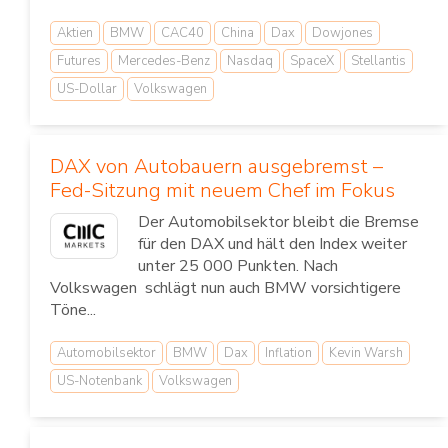
Aktien
BMW
CAC40
China
Dax
Dowjones
Futures
Mercedes-Benz
Nasdaq
SpaceX
Stellantis
US-Dollar
Volkswagen
DAX von Autobauern ausgebremst –
Fed-Sitzung mit neuem Chef im Fokus
Der Automobilsektor bleibt die Bremse
für den DAX und hält den Index weiter
unter 25 000 Punkten. Nach
Volkswagen schlägt nun auch BMW vorsichtigere
Töne...
Automobilsektor
BMW
Dax
Inflation
Kevin Warsh
US-Notenbank
Volkswagen