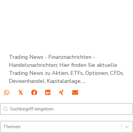
Trading News - Finanznachrichten -
Handelsnachrichten: Hier finden Sie aktuelle
Trading News zu Aktien, ETFs, Optionen, CFDs,
Devisenhandel, Kapitalanlage, ...
𝕏
Suche
Search content
Schlagworte: Trading News & Webinare
Select content
Select content