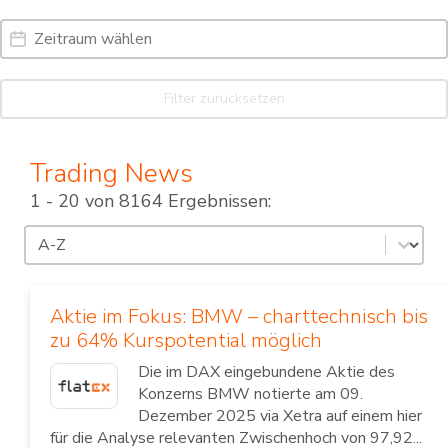
Date Range
Date
Filter zurücksetzen
Trading News
1 - 20 von 8164 Ergebnissen:
Sortierung
Sort content
Aktie im Fokus: BMW – charttechnisch bis
zu 64% Kurspotential möglich
Die im DAX eingebundene Aktie des
Konzerns BMW notierte am 09.
Dezember 2025 via Xetra auf einem hier
für die Analyse relevanten Zwischenhoch von 97,92...