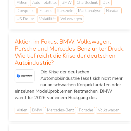
Aktien
Automobiltitel
BMW
Charttechnik
Dax
Dowjones
Futures
Kursziele
Marktanalyse
Nasdaq
US-Dollar
Volatilität
Volkswagen
Aktien im Fokus: BMW, Volkswagen,
Porsche und Mercedes-Benz unter Druck:
Wie tief reicht die Krise der deutschen
Autoindustrie?
Die Krise der deutschen
Automobilindustrie lässt sich nicht mehr
nur an schwachen Konjunkturdaten oder
einzelnen Modellproblemen festmachen. BMW
warnt für 2026 vor einem Rückgang des...
Aktien
BMW
Mercedes-Benz
Porsche
Volkswagen