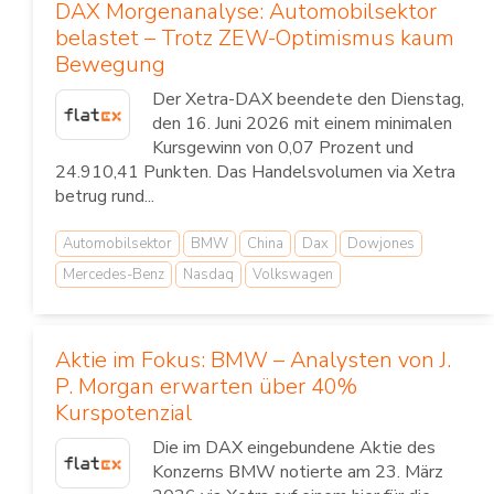
DAX Morgenanalyse: Automobilsektor
belastet – Trotz ZEW-Optimismus kaum
Bewegung
Der Xetra-DAX beendete den Dienstag,
den 16. Juni 2026 mit einem minimalen
Kursgewinn von 0,07 Prozent und
24.910,41 Punkten. Das Handelsvolumen via Xetra
betrug rund...
Automobilsektor
BMW
China
Dax
Dowjones
Mercedes-Benz
Nasdaq
Volkswagen
Aktie im Fokus: BMW – Analysten von J.
P. Morgan erwarten über 40%
Kurspotenzial
Die im DAX eingebundene Aktie des
Konzerns BMW notierte am 23. März