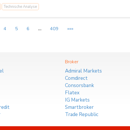
Technische Analyse
4
5
6
…
409
»»»
Broker
el
Admiral Markets
Comdirect
Consorsbank
Flatex
IG Markets
edit
Smartbroker
r
Trade Republic