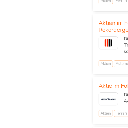
Aktien
Ferrari
Aktien im F
Rekorderg
Di
Tr
sc
Aktien
Automo
Aktie im F
Di
Ac
Aktien
Ferrari