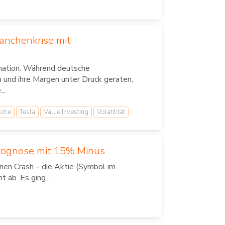
ranchenkrise mit
rmation. Während deutsche
 und ihre Margen unter Druck geraten,
..
sche
Tesla
Value Investing
Volatilität
Prognose mit 15% Minus
nen Crash – die Aktie (Symbol im
 ab. Es ging...