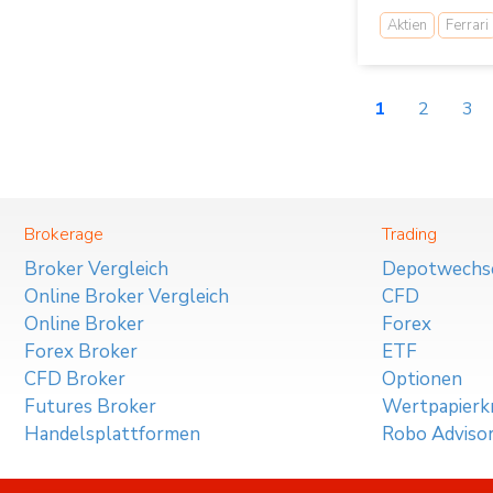
Aktien
Ferrari
1
2
3
Brokerage
Trading
Broker Vergleich
Depotwechs
Online Broker Vergleich
CFD
Online Broker
Forex
Forex Broker
ETF
CFD Broker
Optionen
Futures Broker
Wertpapierkr
Handelsplattformen
Robo Adviso