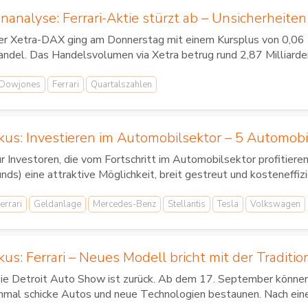
nalyse: Ferrari-Aktie stürzt ab – Unsicherheite
er Xetra-DAX ging am Donnerstag mit einem Kursplus von 0,06
ndel. Das Handelsvolumen via Xetra betrug rund 2,87 Milliarden
Dowjones
Ferrari
Quartalszahlen
kus: Investieren im Automobilsektor – 5 Automob
r Investoren, die vom Fortschritt im Automobilsektor profitie
nds) eine attraktive Möglichkeit, breit gestreut und kosteneffizie
errari
Geldanlage
Mercedes-Benz
Stellantis
Tesla
Volkswagen
kus: Ferrari – Neues Modell bricht mit der Traditio
ie Detroit Auto Show ist zurück. Ab dem 17. September können
nmal schicke Autos und neue Technologien bestaunen. Nach einer