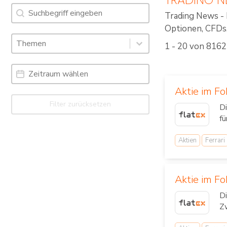
Suche
Search content
Trading News - 
Optionen, CFDs, 
Schlagworte: Trading News & Webinare
Select content
1 - 20 von 8162
Select content
Date Range
Date
Aktie im Fo
Filter zurücksetzen
Di
fü
Aktien
Ferrari
Aktie im F
Di
Zw