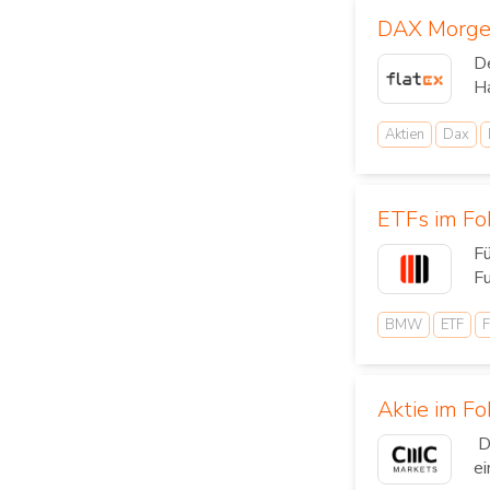
DAX Morgena
D
Ha
Aktien
Dax
ETFs im Fo
Fü
Fu
BMW
ETF
F
Aktie im Fo
D
ei