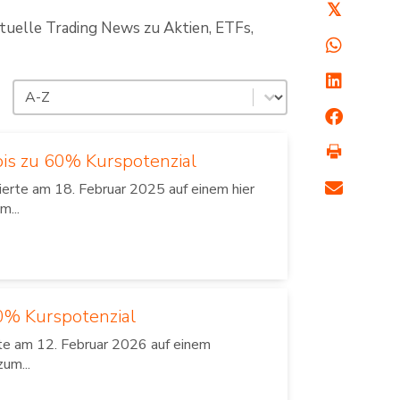
𝕏
ktuelle Trading News zu Aktien, ETFs,
Sortierung
Sort content
bis zu 60% Kurspotenzial
erte am 18. Februar 2025 auf einem hier
m...
40% Kurspotenzial
rte am 12. Februar 2026 auf einem
um...