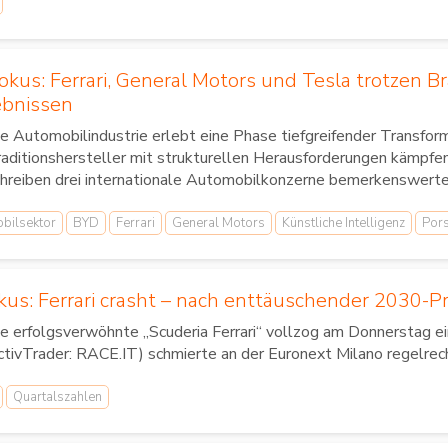
okus: Ferrari, General Motors und Tesla trotzen B
ebnissen
e Automobilindustrie erlebt eine Phase tiefgreifender Transfo
aditionshersteller mit strukturellen Herausforderungen kämpfen
hreiben drei internationale Automobilkonzerne bemerkenswerte.
bilsektor
BYD
Ferrari
General Motors
Künstliche Intelligenz
Por
okus: Ferrari crasht – nach enttäuschender 2030-
e erfolgsverwöhnte „Scuderia Ferrari“ vollzog am Donnerstag ei
tivTrader: RACE.IT) schmierte an der Euronext Milano regelrecht
Quartalszahlen