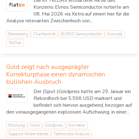
Die im TecDAX enthaltene Aktie des
Konzerns Elmos Semiconductor notierte am
08. Mai 2026 via Xetra auf einem hier für die
Analyse relevanten Zwischenhoch von...
Berenberg
Charttechnik
ELMOS Semiconductor
Kursziel
TecDax
Gold zeigt nach ausgeprägter
Korrekturphase einen dynamischen
bullishen Ausbruch
Der (Spot-)Goldpreis hatte am 29. Januar ein
Rekordhoch bei 5.598 USD markiert und
befindet sich hiervon ausgehend, bezogen auf
den vorausgegangenen explosiven Aufschwung, in einer...
Erholung
Gold
Goldpreis
Korrektur
Support-Widerstände
Technische Analyse