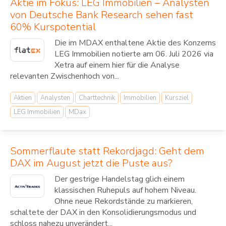
Aktie im Fokus: LEG Immobilien – Analysten
von Deutsche Bank Research sehen fast
60% Kurspotential
Die im MDAX enthaltene Aktie des Konzerns
LEG Immobilien notierte am 06. Juli 2026 via
Xetra auf einem hier für die Analyse
relevanten Zwischenhoch von...
Aktien
Analysten
Charttechnik
Immobilien
Kursziel
LEG Immobilien
MDax
Sommerflaute statt Rekordjagd: Geht dem
DAX im August jetzt die Puste aus?
Der gestrige Handelstag glich einem
klassischen Ruhepuls auf hohem Niveau.
Ohne neue Rekordstände zu markieren,
schaltete der DAX in den Konsolidierungsmodus und
schloss nahezu unverändert...