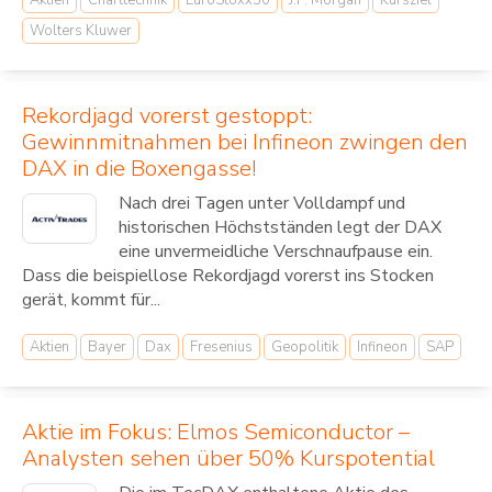
Aktien
Charttechnik
EuroStoxx50
J.P. Morgan
Kursziel
Wolters Kluwer
Rekordjagd vorerst gestoppt:
Gewinnmitnahmen bei Infineon zwingen den
DAX in die Boxengasse!
Nach drei Tagen unter Volldampf und
historischen Höchstständen legt der DAX
eine unvermeidliche Verschnaufpause ein.
Dass die beispiellose Rekordjagd vorerst ins Stocken
gerät, kommt für...
Aktien
Bayer
Dax
Fresenius
Geopolitik
Infineon
SAP
Aktie im Fokus: Elmos Semiconductor –
Analysten sehen über 50% Kurspotential