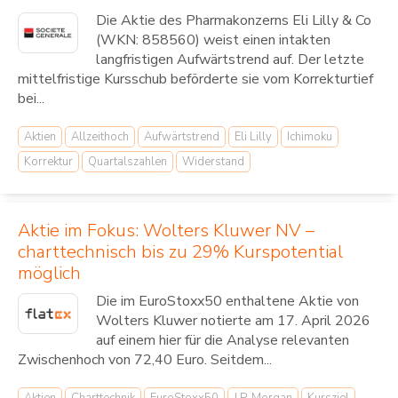
Die Aktie des Pharmakonzerns Eli Lilly & Co
(WKN: 858560) weist einen intakten
langfristigen Aufwärtstrend auf. Der letzte
mittelfristige Kursschub beförderte sie vom Korrekturtief
bei...
Aktien
Allzeithoch
Aufwärtstrend
Eli Lilly
Ichimoku
Korrektur
Quartalszahlen
Widerstand
Aktie im Fokus: Wolters Kluwer NV –
charttechnisch bis zu 29% Kurspotential
möglich
Die im EuroStoxx50 enthaltene Aktie von
Wolters Kluwer notierte am 17. April 2026
auf einem hier für die Analyse relevanten
Zwischenhoch von 72,40 Euro. Seitdem...