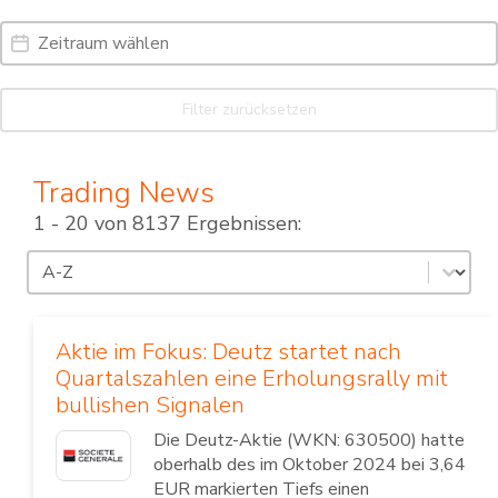
Date Range
Date
Filter zurücksetzen
Trading News
1 - 20 von 8137 Ergebnissen:
Sortierung
Sort content
Aktie im Fokus: Deutz startet nach
Quartalszahlen eine Erholungsrally mit
bullishen Signalen
Die Deutz-Aktie (WKN: 630500) hatte
oberhalb des im Oktober 2024 bei 3,64
EUR markierten Tiefs einen