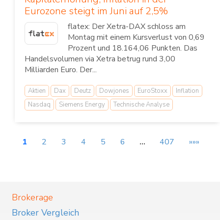
Eurozone steigt im Juni auf 2,5%
flatex: Der Xetra-DAX schloss am
Montag mit einem Kursverlust von 0,69
Prozent und 18.164,06 Punkten. Das
Handelsvolumen via Xetra betrug rund 3,00
Milliarden Euro. Der...
Aktien
Dax
Deutz
Dowjones
EuroStoxx
Inflation
Nasdaq
Siemens Energy
Technische Analyse
1
2
3
4
5
6
…
407
»»»
Brokerage
Broker Vergleich