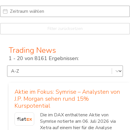
Date Range
Date
Filter zurücksetzen
Trading News
1 - 20 von 8161 Ergebnissen:
Sortierung
Sort content
Aktie im Fokus: Symrise – Analysten von
J.P. Morgan sehen rund 15%
Kurspotential
Die im DAX enthaltene Aktie von
Symrise notierte am 06. Juli 2026 via
Xetra auf einem hier für die Analyse