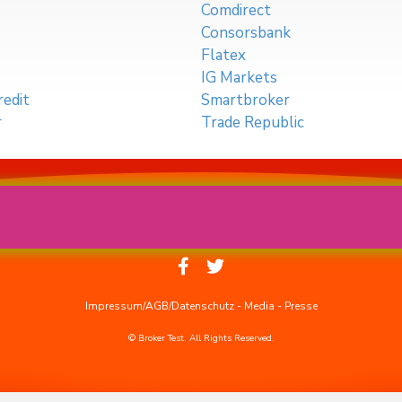
Comdirect
Consorsbank
Flatex
IG Markets
edit
Smartbroker
r
Trade Republic
Impressum/AGB/Datenschutz
-
Media
-
Presse
© Broker Test. All Rights Reserved.