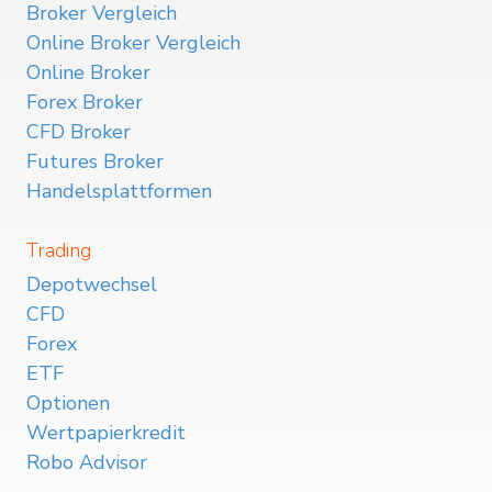
Broker Vergleich
Online Broker Vergleich
Online Broker
Forex Broker
CFD Broker
Futures Broker
Handelsplattformen
Trading
Depotwechsel
CFD
Forex
ETF
Optionen
Wertpapierkredit
Robo Advisor