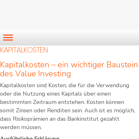
KAPITALKOSTEN
Kapitalkosten – ein wichtiger Baustein
des Value Investing
Kapitalkosten sind Kosten, die für die Verwendung
oder die Nutzung eines Kapitals über einen
bestimmten Zeitraum entstehen. Kosten können
somit Zinsen oder Renditen sein. Auch ist es möglich,
dass Risikoprämien an das Bankinstitut gezahlt
werden müssen.
Ausführliche Erklärung