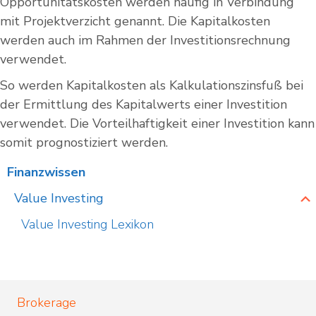
Opportunitätskosten werden häufig in Verbindung
mit Projektverzicht genannt. Die Kapitalkosten
werden auch im Rahmen der Investitionsrechnung
verwendet.
So werden Kapitalkosten als Kalkulationszinsfuß bei
der Ermittlung des Kapitalwerts einer Investition
verwendet. Die Vorteilhaftigkeit einer Investition kann
somit prognostiziert werden.
Finanzwissen
Value Investing
Value Investing Lexikon
Brokerage