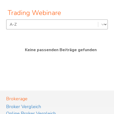
Trading Webinare
Sortierung
Sort content
Keine passenden Beiträge gefunden
Brokerage
Broker Vergleich
Online Broker Vergleich