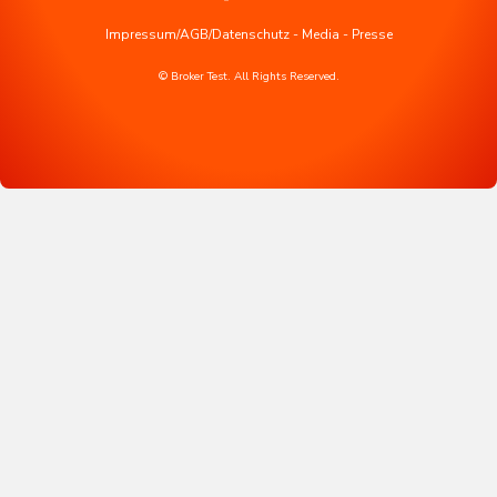
Impressum/AGB/Datenschutz
-
Media
-
Presse
© Broker Test. All Rights Reserved.