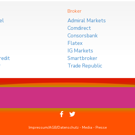
Broker
el
Admiral Markets
Comdirect
Consorsbank
Flatex
IG Markets
edit
Smartbroker
r
Trade Republic
Impressum/AGB/Datenschutz
-
Media
-
Presse