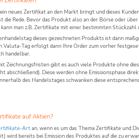
i Zertifikaten
in neues Zertifikat an den Markt bringt und dieses Kunden
st die Rede. Bevor das Produkt also an der Börse oder übe
ann man z.B. Zertifikate mit einer bestimmten Stückzahl 
enhandelstag dieses gezeichneten Produkts ist dann maßge
Valuta-Tag erfolgt dann Ihre Order zum vorher festgesetz
ch handelbar.
 Zeichnungsfristen gibt es auch viele Produkte ohne diese
icht abschließend). Diese werden ohne Emissionsphase dire
Innerhalb des Handelstages schwanken diese entsprechend 
tifikate auf Aktien?
rtifikate-Art
an, wenn es um das Thema Zertifikate und Di
it) wird bereits bei Emission des Produktes auf die zu erw