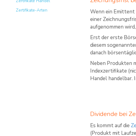
Zeichungsfrist be
Zertifikate Handel
Zertifikate-Arten
Wenn ein Emittent e
einer Zeichnungsfri
aufgenommen wird, k
Erst der erste Börs
diesem sogenannten 
danach börsentägli
Neben Produkten mit
Indexzertifikate (n
Handel handelbar. 
Dividende bei Zer
Es kommt auf die
Ze
(Produkt mit Laufze