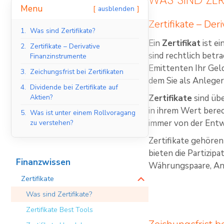
Menu
ausblenden
Zertifikate – Der
1.
Was sind Zertifikate?
Ein
Zertifikat
ist ei
2.
Zertifikate – Derivative
sind rechtlich betr
Finanzinstrumente
Emittenten Ihr Geld
3.
Zeichungsfrist bei Zertifikaten
dem Sie als Anleger
4.
Dividende bei Zertifikate auf
Aktien?
Zertifikate
sind übe
in ihrem Wert berec
5.
Was ist unter einem Rollvoragang
immer von der Entw
zu verstehen?
Zertifikate gehöre
bieten die Partizip
Finanzwissen
Währungspaare, Anl
Zertifikate
Was sind Zertifikate?
Zertifikate Best Tools