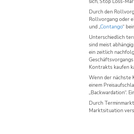
sich, Stop Loss-Ma
Durch den Rollvorg
Rollvorgang oder eb
und „
Contango
“ be
Unterschiedlich ter
sind meist abhängig
ein zeitlich nachfo
Geschäftsvorgangs 
Kontrakts kaufen k
Wenn der nächste Ko
einem Preisaufschl
„Backwardation“. Ei
Durch Terminmarktk
Marktsituation vers