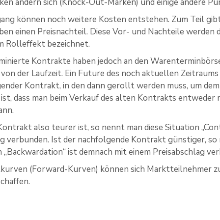
rken ändern sich (Knock-Out-Marken) und einige andere Pu
ang können noch weitere Kosten entstehen. Zum Teil gibt 
en einen Preisnachteil. Diese Vor- und Nachteile werden 
im Rolleffekt bezeichnet.
minierte Kontrakte haben jedoch an den Warenterminbörsen
 von der Laufzeit. Ein Future des noch aktuellen Zeitraums
lgender Kontrakt, in den dann gerollt werden muss, um de
ist, dass man beim Verkauf des alten Kontrakts entweder 
ann.
ntrakt also teurer ist, so nennt man diese Situation „Conta
ag verbunden. Ist der nachfolgende Kontrakt günstiger, s
n „Backwardation“ ist demnach mit einem Preisabschlag ve
urven (Forward-Kurven) können sich Marktteilnehmer zum
chaffen.