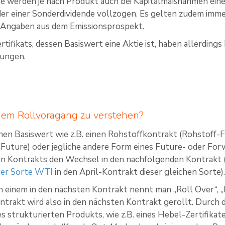
te werden je nach Produkt auch bei Kapitalmaßnahmen einer 
er einer Sonderdividende vollzogen. Es gelten zudem imme
 Angaben aus dem Emissionsprospekt.
rtifikats, dessen Basiswert eine Aktie ist, haben allerding
ungen.
inem Rollvoragang zu verstehen?
 einen Basiswert wie z.B. einen Rohstoffkontrakt (Rohstoff-
uture) oder jegliche andere Form eines Future- oder Forw
len Kontrakts den Wechsel in den nachfolgenden Kontrakt 
der Sorte WTI
in den April-Kontrakt dieser gleichen Sorte)
 einem in den nächsten Kontrakt nennt man „Roll Over“, „
trakt wird also in den nächsten Kontrakt gerollt. Durch d
s strukturierten Produkts, wie z.B. eines Hebel-Zertifika