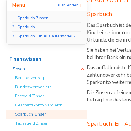
Menu
ausblenden
Sparbuch
1.
Sparbuch Zinsen
Das Sparbuch ist de
2.
Sparbuch
Kindheitserinnerung
3.
Sparbuch: Ein Ausläufermodell?
Urkunde, die Sie in
Sie haben bei Verlu
bei Ihrer Bank ein 
Finanzwissen
Das auffallendste K
Zinsen
Zahlungsverkehr bes
Bausparvertrag
Sparkonto weiterre
Bundeswertpapiere
Die Zinsen auf eine
Festgeld Zinsen
beträgt mindestens
Geschäftskonto Vergleich
Sparbuch Zinsen
Sparbuch: Ein A
Tagesgeld Zinsen