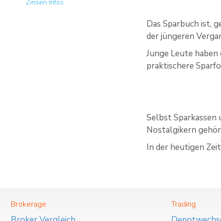
Zinsen Infos
Das Sparbuch ist, g
der jüngeren Verg
Junge Leute haben o
praktischere Sparf
Selbst Sparkassen 
Nostalgikern gehör
In der heutigen Ze
Brokerage
Trading
Broker Vergleich
Depotwechs