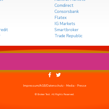
Comdirect
Consorsbank
Flatex
IG Markets
edit
Smartbroker
r
Trade Republic
Impressum/AGB/Datenschutz
-
Media
-
Presse
© Broker Test. All Rights Reserved.