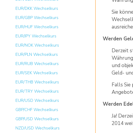
Währunge
EUR/DKK Wechselkurs
Sie könn
EUR/GBP Wechselkurs
Wechselku
ausreiche
EUR/HUF Wechselkurs
EUR/JPY Wechselkurs
Werden Geld
EUR/NOK Wechselkurs
Derzeit 
EUR/PLN Wechselkurs
Währungs
EUR/RUB Wechselkurs
und objek
Geld- und
EUR/SEK Wechselkurs
EUR/THB Wechselkurs
Falls Sie
EUR/TRY Wechselkurs
Angebote
EUR/USD Wechselkurs
Werden Edel
GBP/CHF Wechselkurs
Ja! Derze
GBP/USD Wechselkurs
2014 wei
NZD/USD Wechselkurs