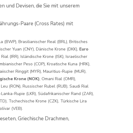
en und Devisen, die Sie mit unserem
ährungs-Paare (Cross Rates) mit
 (BWP), Brasilianischer Real (BRL), Britisches
sischer Yuan (CNY), Dänische Krone (DKK),
Euro
ial (IRR), Isländische Krone (ISK), Israelischer
umbianischer Peso (COP), Kroatische Kuna (HRK),
laiischer Ringgit (MYR), Mauritius-Rupie (MUR),
gische Krone (NOK)
, Omani Rial (OMR),
r Leu (RON), Russischer Rubel (RUB), Saudi Rial
i-Lanka-Rupie (LKR), Südafrikanischer Rand (ZAR),
D), Tschechische Krone (CZK), Türkische Lira
lívar (VEB).
Peseten, Griechische Drachmen,