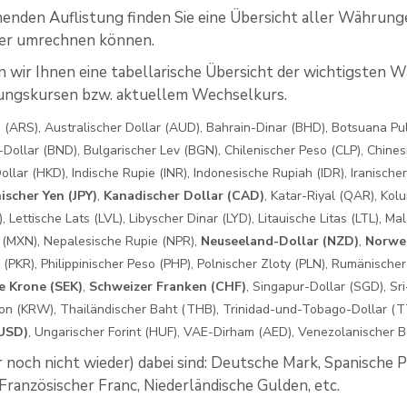
enden Auflistung finden Sie eine Übersicht aller Währung
r umrechnen können.
 wir Ihnen eine tabellarische Übersicht der wichtigsten W
ungskursen bzw. aktuellem Wechselkurs.
 (ARS), Australischer Dollar (AUD), Bahrain-Dinar (BHD), Botsuana Pula
-Dollar (BND), Bulgarischer Lev (BGN), Chilenischer Peso (CLP), Chine
llar (HKD), Indische Rupie (INR), Indonesische Rupiah (IDR), Iranischer R
ischer Yen (JPY)
,
Kanadischer Dollar (CAD)
, Katar-Riyal (QAR), Kol
Lettische Lats (LVL), Libyscher Dinar (LYD), Litauische Litas (LTL), Ma
 (MXN), Nepalesische Rupie (NPR),
Neuseeland-Dollar (NZD)
,
Norwe
 (PKR), Philippinischer Peso (PHP), Polnischer Zloty (PLN), Rumänische
e Krone (SEK)
,
Schweizer Franken (CHF)
, Singapur-Dollar (SGD), Sr
n (KRW), Thailändischer Baht (THB), Trinidad-und-Tobago-Dollar (TT
(USD)
, Ungarischer Forint (HUF), VAE-Dirham (AED), Venezolanischer Bo
 noch nicht wieder) dabei sind: Deutsche Mark, Spanische 
, Französischer Franc, Niederländische Gulden, etc.