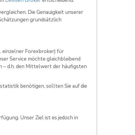
rem
Devisen Broker
entscheidend.
ergleichen. Die Genauigkeit unserer
 Schätzungen grundsätzlich
. einzelner Forexbroker) für
ser Service möchte gleichbleibend
n – d.h. den Mittelwert der häufigsten
tatistik benötigen, sollten Sie auf die
fügung. Unser Ziel ist es jedoch in