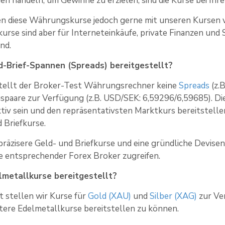
n handeln, um Gewinne zu erzielen, sind die Kurse bei Ih
en diese Währungskurse jedoch gerne mit unseren Kursen v
rse sind aber für Interneteinkäufe, private Finanzen und
nd.
-Brief-Spannen (Spreads) bereitgestellt?
stellt der Broker-Test Währungsrechner keine
Spreads
(z.B
paare zur Verfügung (z.B. USD/SEK: 6,59296/6,59685). Die
tiv sein und den repräsentativsten Marktkurs bereitstelle
 Briefkurse.
 präzisere Geld- und Briefkurse und eine gründliche Devisens
 entsprechender Forex Broker zugreifen.
metallkurse bereitgestellt?
it stellen wir Kurse für
Gold (XAU)
und
Silber (XAG)
zur Ver
tere Edelmetallkurse bereitstellen zu können.