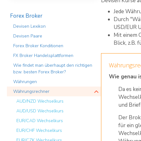
Devisen Kurse a
Jede Währu
Forex Broker
Durch "Wäh
Devisen Lexikon
USD/EUR U
Mit einem 
Devisen Paare
Blick, z.B. 
Forex Broker Konditionen
FX Broker Handelsplattformen
Währungsrec
Wie findet man überhaupt den richtigen
bzw. besten Forex Broker?
Wie genau i
Währungen
Da es ke
Währungsrechner
Wechselku
AUD/NZD Wechselkurs
und Brief
AUD/USD Wechselkurs
Der Brok
EUR/CAD Wechselkurs
für ein g
EUR/CHF Wechselkurs
Wechselku
EUR/CZK Wechselkurs