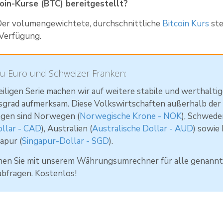
oin-Kurse (BTC) bereitgestellt?
 Der volumengewichtete, durchschnittliche
Bitcoin Kurs
ste
 Verfügung.
zu Euro und Schweizer Franken:
eiligen Serie machen wir auf weitere stabile und werthalt
grad aufmerksam. Diese Volkswirtschaften außerhalb der 
gen sind Norwegen (
Norwegische Krone - NOK
), Schwede
ollar - CAD
), Australien (
Australische Dollar - AUD
) sowie
apur (
Singapur-Dollar - SGD
).
nen Sie mit unserem Währungsumrechner für alle genann
bfragen. Kostenlos!