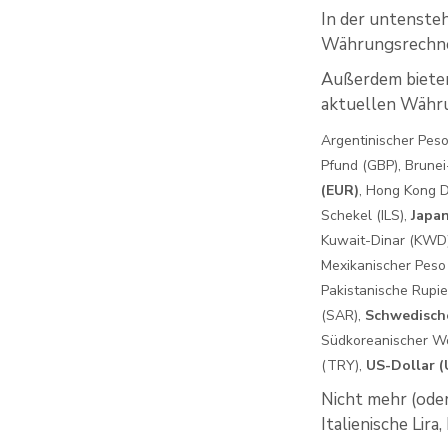
In der untensteh
Währungsrechne
Außerdem bieten
aktuellen Währ
Argentinischer Peso
Pfund (GBP), Brunei
(EUR)
, Hong Kong Do
Schekel (ILS),
Japan
Kuwait-Dinar (KWD), 
Mexikanischer Peso
Pakistanische Rupie
(SAR),
Schwedisch
Südkoreanischer Wo
(TRY),
US-Dollar 
Nicht mehr (oder
Italienische Lira