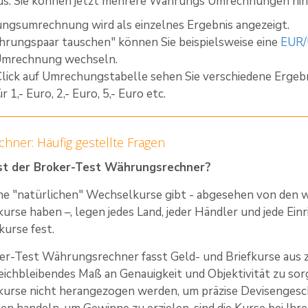
us. Sie können jetzt mehrere Währungs Umrechnungen hint
ngsumrechnung wird als einzelnes Ergebnis angezeigt.
rungspaar tauschen" können Sie beispielsweise eine
EUR
mrechnung wechseln.
Click auf Umrechungstabelle sehen Sie verschiedene Ergeb
für 1,- Euro, 2,- Euro, 5,- Euro etc.
hner: Häufig gestellte Fragen
st der Broker-Test Währungsrechner?
ine "natürlichen" Wechselkurse gibt - abgesehen von den 
rse haben –, legen jedes Land, jeder Händler und jede Einr
kurse fest.
er-Test Währungsrechner fasst Geld- und Briefkurse aus
leichbleibendes Maß an Genauigkeit und Objektivität zu sor
rse nicht herangezogen werden, um präzise Devisengeschäf