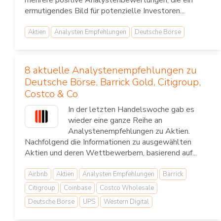
mehrere positive Analystenbewertungen, die ein
ermutigendes Bild für potenzielle Investoren...
Aktien
Analysten Empfehlungen
Deutsche Börse
8 aktuelle Analystenempfehlungen zu
Deutsche Börse, Barrick Gold, Citigroup,
Costco & Co
In der letzten Handelswoche gab es
wieder eine ganze Reihe an
Analystenempfehlungen zu Aktien.
Nachfolgend die Informationen zu ausgewählten
Aktien und deren Wettbewerbern, basierend auf...
Airbnb
Aktien
Analysten Empfehlungen
Barrick
Citigroup
Coinbase
Costco Wholesale
Deutsche Börse
UPS
Western Digital