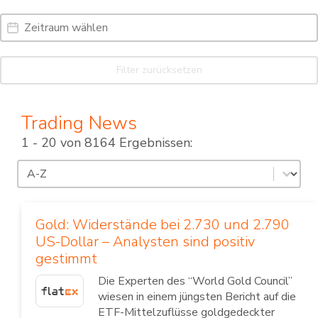
Date Range
Date
Filter zurücksetzen
Trading News
1 - 20 von 8164 Ergebnissen:
Sortierung
Sort content
Gold: Widerstände bei 2.730 und 2.790
US-Dollar – Analysten sind positiv
gestimmt
Die Experten des “World Gold Council”
wiesen in einem jüngsten Bericht auf die
ETF-Mittelzuflüsse goldgedeckter