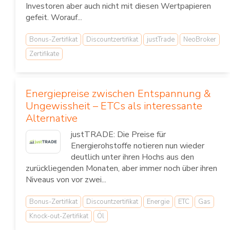
Investoren aber auch nicht mit diesen Wertpapieren
gefeit. Worauf...
Bonus-Zertifikat
Discountzertifikat
justTrade
NeoBroker
Zertifikate
Energiepreise zwischen Entspannung &
Ungewissheit – ETCs als interessante
Alternative
justTRADE: Die Preise für
Energierohstoffe notieren nun wieder
deutlich unter ihren Hochs aus den
zurückliegenden Monaten, aber immer noch über ihren
Niveaus von vor zwei...
Bonus-Zertifikat
Discountzertifikat
Energie
ETC
Gas
Knock-out-Zertifikat
Öl