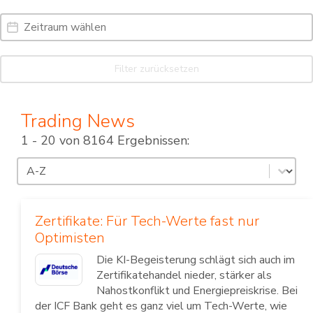
Date Range
Date
Filter zurücksetzen
Trading News
1 - 20 von 8164 Ergebnissen:
Sortierung
Sort content
Zertifikate: Für Tech-Werte fast nur
Optimisten
Die KI-Begeisterung schlägt sich auch im
Zertifikatehandel nieder, stärker als
Nahostkonflikt und Energiepreiskrise. Bei
der ICF Bank geht es ganz viel um Tech-Werte, wie