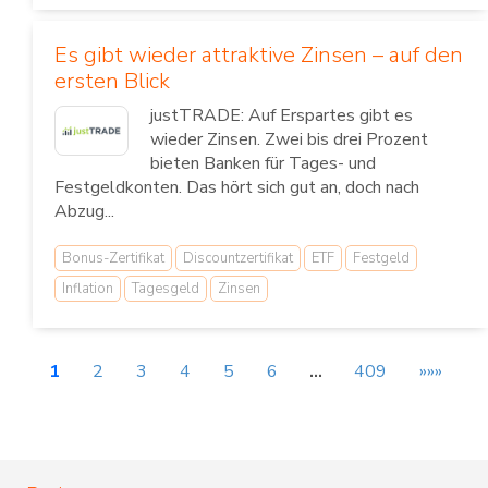
Es gibt wieder attraktive Zinsen – auf den
ersten Blick
justTRADE: Auf Erspartes gibt es
wieder Zinsen. Zwei bis drei Prozent
bieten Banken für Tages- und
Festgeldkonten. Das hört sich gut an, doch nach
Abzug...
Bonus-Zertifikat
Discountzertifikat
ETF
Festgeld
Inflation
Tagesgeld
Zinsen
1
2
3
4
5
6
…
409
»»»