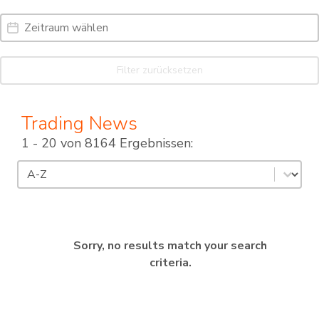
Date Range
Date
Filter zurücksetzen
Trading News
1 - 20 von 8164 Ergebnissen:
Sortierung
Sort content
Sorry, no results match your search
criteria.