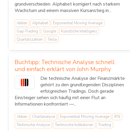
grundverschieden. Alphabet korrigiert nach starkem
Wachstum und einem massiven Kursanstieg in...
Aktien
Alphabet
Exponential Moving Average
Gap-Trading
Google
Künstliche Intelligenz
Quartalszahlen
Tesla
Buchtipp: Technische Analyse schnell
und einfach erklärt von John Murphy
Die technische Analyse der Finanzmärkte
gehört zu den grundlegenden Disziplinen
erfolgreichen Tradings. Doch gerade
Einsteiger sehen sich häufig mit einer Flut an
Informationen konfrontiert —...
Aktien
Chartanalyse
Exponential Moving Average
RSI
Technische Analyse
Technische Indikatoren
Trading