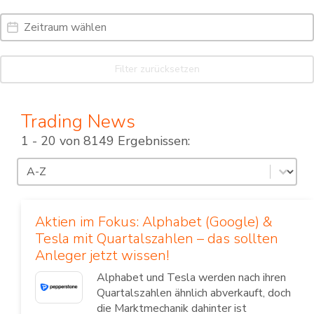
Date Range
Date
Filter zurücksetzen
Trading News
1 - 20 von 8149 Ergebnissen:
Sortierung
Sort content
Aktien im Fokus: Alphabet (Google) &
Tesla mit Quartalszahlen – das sollten
Anleger jetzt wissen!
Alphabet und Tesla werden nach ihren
Quartalszahlen ähnlich abverkauft, doch
die Marktmechanik dahinter ist