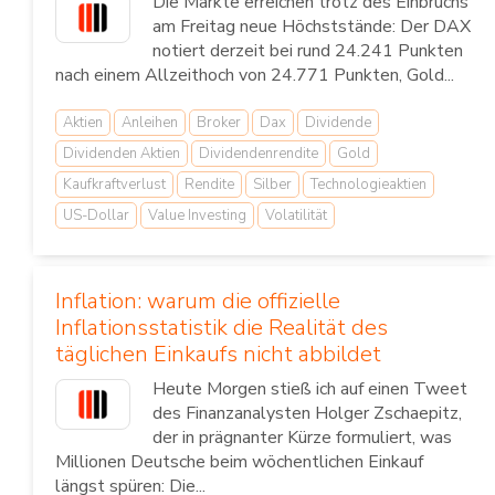
Die Märkte erreichen trotz des Einbruchs
am Freitag neue Höchststände: Der DAX
notiert derzeit bei rund 24.241 Punkten
nach einem Allzeithoch von 24.771 Punkten, Gold...
Aktien
Anleihen
Broker
Dax
Dividende
Dividenden Aktien
Dividendenrendite
Gold
Kaufkraftverlust
Rendite
Silber
Technologieaktien
US-Dollar
Value Investing
Volatilität
Inflation: warum die offizielle
Inflationsstatistik die Realität des
täglichen Einkaufs nicht abbildet
Heute Morgen stieß ich auf einen Tweet
des Finanzanalysten Holger Zschaepitz,
der in prägnanter Kürze formuliert, was
Millionen Deutsche beim wöchentlichen Einkauf
längst spüren: Die...