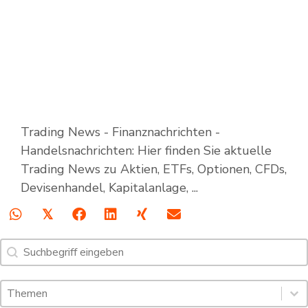
Trading News - Finanznachrichten -
Handelsnachrichten: Hier finden Sie aktuelle
Trading News zu Aktien, ETFs, Optionen, CFDs,
Devisenhandel, Kapitalanlage, ...
𝕏
Suche
Search content
Schlagworte: Trading News & Webinare
Select content
Select content