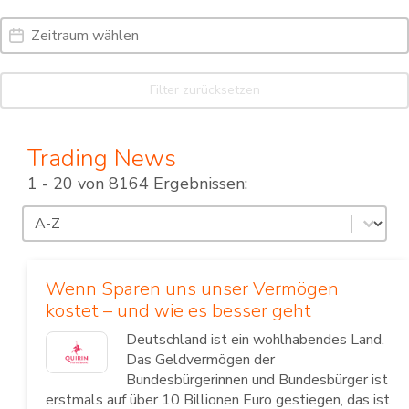
Date Range
Date
Filter zurücksetzen
Trading News
1 - 20 von 8164 Ergebnissen:
Sortierung
Sort content
Wenn Sparen uns unser Vermögen
kostet – und wie es besser geht
Deutschland ist ein wohlhabendes Land.
Das Geldvermögen der
Bundesbürgerinnen und Bundesbürger ist
erstmals auf über 10 Billionen Euro gestiegen, das ist