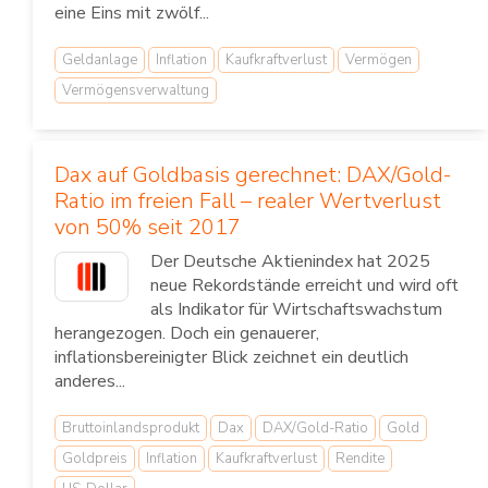
eine Eins mit zwölf...
Geldanlage
Inflation
Kaufkraftverlust
Vermögen
Vermögensverwaltung
Dax auf Goldbasis gerechnet: DAX/Gold-
Ratio im freien Fall – realer Wertverlust
von 50% seit 2017
Der Deutsche Aktienindex hat 2025
neue Rekordstände erreicht und wird oft
als Indikator für Wirtschaftswachstum
herangezogen. Doch ein genauerer,
inflationsbereinigter Blick zeichnet ein deutlich
anderes...
Bruttoinlandsprodukt
Dax
DAX/Gold-Ratio
Gold
Goldpreis
Inflation
Kaufkraftverlust
Rendite