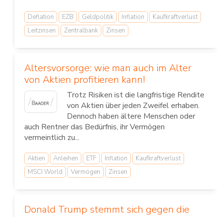
Deflation
EZB
Geldpolitik
Inflation
Kaufkraftverlust
Leitzinsen
Zentralbank
Zinsen
Altersvorsorge: wie man auch im Alter
von Aktien profitieren kann!
Trotz Risiken ist die langfristige Rendite
von Aktien über jeden Zweifel erhaben.
Dennoch haben ältere Menschen oder
auch Rentner das Bedürfnis, ihr Vermögen
vermeintlich zu...
Aktien
Anleihen
ETF
Inflation
Kaufkraftverlust
MSCI World
Vermögen
Zinsen
Donald Trump stemmt sich gegen die