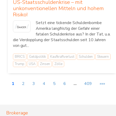
US-Staatsschuldenkrise – mit
unkonventionellen Mitteln und hohem
Risiko!
Setzt eine tickende Schuldenbombe
Amerika langfristig der Gefahr einer
fatalen Schuldenkrise aus? In der Tat, u.a.
die Verdopplung der Staatsschulden seit 10 Jahren
von gut...
BRICS
Geldpolitik
Kaufkraftverlust
Schulden
Steuern
Trump
USA
Zinsen
Zölle
1
2
3
4
5
6
…
409
»»»
Brokerage